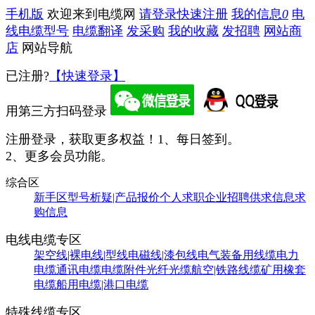
手机版
欢迎来到电缆网
请登录
快速注册
我的信息
0
电
线电缆型号
电缆翻译
发采购
我的收藏
发招聘
网站商
店
网站导航
已注册?
【快速登录】
用第三方扫码登录
注册登录，获取更多权益！
1、每日签到。
2、更多会员功能。
综合区
新手区
型号析疑|产品报价
个人求职
企业招聘
供求信息
求
购信息
电线电缆专区
架空线|裸电线|型线
电磁线|漆包线
电气装备用线缆
电力
电缆
通讯电缆
电缆附件
光纤光缆
航空|铁路线缆
矿用橡套
电缆
船用电缆|港口电缆
特殊线缆专区