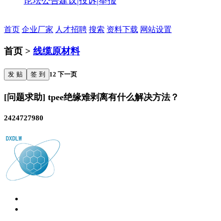
论坛公告
建议|投诉|举报
首页
企业厂家
人才招聘
搜索
资料下载
网站设置
首页 >
线缆原材料
发 贴
签 到
1
2
下一页
[问题求助] tpee绝缘难剥离有什么解决方法？
2424727980