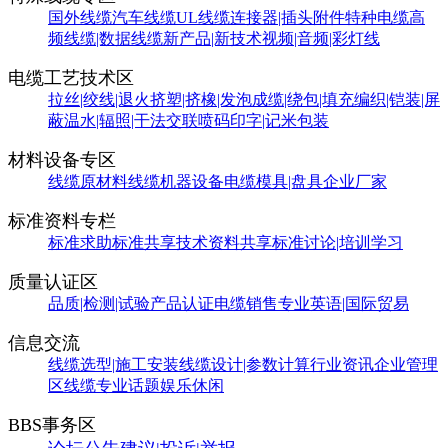
国外线缆
汽车线缆
UL线缆
连接器|插头附件
特种电缆
高
频线缆|数据线缆
新产品|新技术
视频|音频|彩灯线
电缆工艺技术区
拉丝|绞线|退火
挤塑|挤橡|发泡
成缆|绕包|填充
编织|铠装|屏
蔽
温水|辐照|干法交联
喷码印字|记米包装
材料设备专区
线缆原材料
线缆机器设备
电缆模具|盘具
企业厂家
标准资料专栏
标准求助
标准共享
技术资料共享
标准讨论|培训学习
质量认证区
品质|检测|试验
产品认证
电缆销售
专业英语|国际贸易
信息交流
线缆选型|施工安装
线缆设计|参数计算
行业资讯
企业管理
区
线缆专业话题
娱乐休闲
BBS事务区