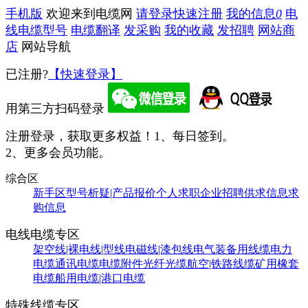
手机版
欢迎来到电缆网
请登录
快速注册
我的信息
0
电
线电缆型号
电缆翻译
发采购
我的收藏
发招聘
网站商
店
网站导航
已注册?
【快速登录】
用第三方扫码登录
注册登录，获取更多权益！
1、每日签到。
2、更多会员功能。
综合区
新手区
型号析疑|产品报价
个人求职
企业招聘
供求信息
求
购信息
电线电缆专区
架空线|裸电线|型线
电磁线|漆包线
电气装备用线缆
电力
电缆
通讯电缆
电缆附件
光纤光缆
航空|铁路线缆
矿用橡套
电缆
船用电缆|港口电缆
特殊线缆专区