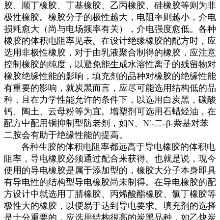
胶、顺丁橡胶、丁基橡胶、乙丙橡胶、硅橡胶等则为非
极性橡胶。橡胶分子的极性越大，电阻率则越小，介电
损耗愈大（尚与电场频率有关），介电强度愈低。各种
橡胶的体积电阻率见表。在设计绝缘橡胶的配方时，应
选用非极性橡胶，对于由乳液聚合制得的橡胶，应注意
控制橡胶的纯度，以避免能生成水溶性离子的残留物对
橡胶绝缘性能的影响，填充剂的品种对橡胶的绝缘性能
有重要的影响，就炭黑而言，应尽可能选用结构低的品
种，且在力学性能允许的条件下，以选用白炭黑，碳酸
钙、陶土、云母粉等为宜。增塑剂可选用石蜡烃油，在
配方中配用铜抑制型防老剂，如N、N′-二-β-萘基对苯
二胺会有助于绝缘性能的提高。
各种生胶的体积电阻率都远高于导电橡胶的体积电
阻率，导电橡胶必须通过配合来获得。也就是说，现今
使用的导电橡胶是属于添加型的，橡胶大分子本身即具
有导电性的结构型导电橡胶尚未制得。在导电橡胶的配
方设计中就选用丁腈橡胶、丙烯酸酯橡胶、氯丁橡胶等
极性大的橡胶，以便易于达到导电要求。填充剂的选择
是十分重要的，应选用结构很高的炭黑品种，如乙炔炭