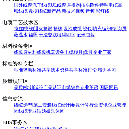
国外线缆
汽车线缆
UL线缆
连接器|插头附件
特种电缆
高
频线缆|数据线缆
新产品|新技术
视频|音频|彩灯线
电缆工艺技术区
拉丝|绞线|退火
挤塑|挤橡|发泡
成缆|绕包|填充
编织|铠装|屏
蔽
温水|辐照|干法交联
喷码印字|记米包装
材料设备专区
线缆原材料
线缆机器设备
电缆模具|盘具
企业厂家
标准资料专栏
标准求助
标准共享
技术资料共享
标准讨论|培训学习
质量认证区
品质|检测|试验
产品认证
电缆销售
专业英语|国际贸易
信息交流
线缆选型|施工安装
线缆设计|参数计算
行业资讯
企业管理
区
线缆专业话题
娱乐休闲
BBS事务区