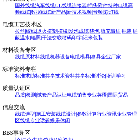
国外线缆
汽车线缆
UL线缆
连接器|插头附件
特种电缆
高
频线缆|数据线缆
新产品|新技术
视频|音频|彩灯线
电缆工艺技术区
拉丝|绞线|退火
挤塑|挤橡|发泡
成缆|绕包|填充
编织|铠装|屏
蔽
温水|辐照|干法交联
喷码印字|记米包装
材料设备专区
线缆原材料
线缆机器设备
电缆模具|盘具
企业厂家
标准资料专栏
标准求助
标准共享
技术资料共享
标准讨论|培训学习
质量认证区
品质|检测|试验
产品认证
电缆销售
专业英语|国际贸易
信息交流
线缆选型|施工安装
线缆设计|参数计算
行业资讯
企业管理
区
线缆专业话题
娱乐休闲
BBS事务区