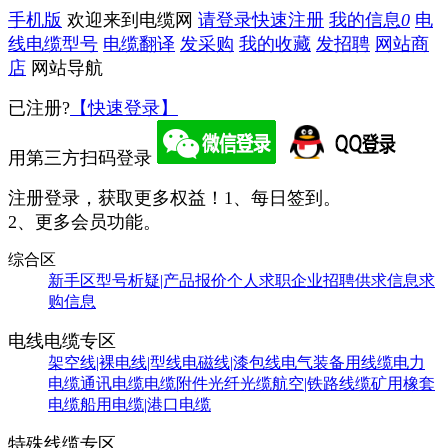
手机版
欢迎来到电缆网
请登录
快速注册
我的信息
0
电
线电缆型号
电缆翻译
发采购
我的收藏
发招聘
网站商
店
网站导航
已注册?
【快速登录】
用第三方扫码登录
注册登录，获取更多权益！
1、每日签到。
2、更多会员功能。
综合区
新手区
型号析疑|产品报价
个人求职
企业招聘
供求信息
求
购信息
电线电缆专区
架空线|裸电线|型线
电磁线|漆包线
电气装备用线缆
电力
电缆
通讯电缆
电缆附件
光纤光缆
航空|铁路线缆
矿用橡套
电缆
船用电缆|港口电缆
特殊线缆专区