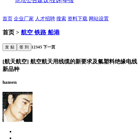
论坛公告
建议|投诉|举报
首页
企业厂家
人才招聘
搜索
资料下载
网站设置
首页 >
航空 铁路 船港
发 贴
签 到
1
2
3
4
5
下一页
[航天航空] 航空航天用线缆的新要求及氟塑料绝缘电线
新品种
hansen