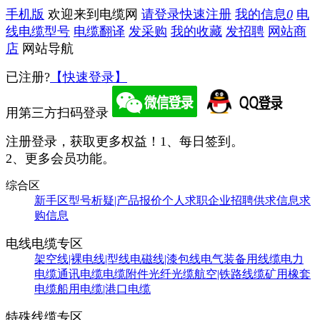
手机版
欢迎来到电缆网
请登录
快速注册
我的信息
0
电
线电缆型号
电缆翻译
发采购
我的收藏
发招聘
网站商
店
网站导航
已注册?
【快速登录】
用第三方扫码登录
注册登录，获取更多权益！
1、每日签到。
2、更多会员功能。
综合区
新手区
型号析疑|产品报价
个人求职
企业招聘
供求信息
求
购信息
电线电缆专区
架空线|裸电线|型线
电磁线|漆包线
电气装备用线缆
电力
电缆
通讯电缆
电缆附件
光纤光缆
航空|铁路线缆
矿用橡套
电缆
船用电缆|港口电缆
特殊线缆专区