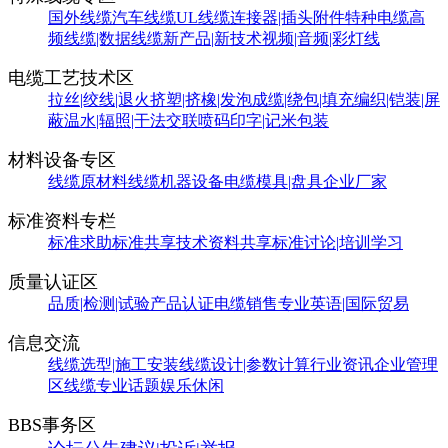
国外线缆
汽车线缆
UL线缆
连接器|插头附件
特种电缆
高
频线缆|数据线缆
新产品|新技术
视频|音频|彩灯线
电缆工艺技术区
拉丝|绞线|退火
挤塑|挤橡|发泡
成缆|绕包|填充
编织|铠装|屏
蔽
温水|辐照|干法交联
喷码印字|记米包装
材料设备专区
线缆原材料
线缆机器设备
电缆模具|盘具
企业厂家
标准资料专栏
标准求助
标准共享
技术资料共享
标准讨论|培训学习
质量认证区
品质|检测|试验
产品认证
电缆销售
专业英语|国际贸易
信息交流
线缆选型|施工安装
线缆设计|参数计算
行业资讯
企业管理
区
线缆专业话题
娱乐休闲
BBS事务区