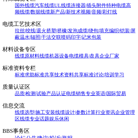
国外线缆
汽车线缆
UL线缆
连接器|插头附件
特种电缆
高
频线缆|数据线缆
新产品|新技术
视频|音频|彩灯线
电缆工艺技术区
拉丝|绞线|退火
挤塑|挤橡|发泡
成缆|绕包|填充
编织|铠装|屏
蔽
温水|辐照|干法交联
喷码印字|记米包装
材料设备专区
线缆原材料
线缆机器设备
电缆模具|盘具
企业厂家
标准资料专栏
标准求助
标准共享
技术资料共享
标准讨论|培训学习
质量认证区
品质|检测|试验
产品认证
电缆销售
专业英语|国际贸易
信息交流
线缆选型|施工安装
线缆设计|参数计算
行业资讯
企业管理
区
线缆专业话题
娱乐休闲
BBS事务区