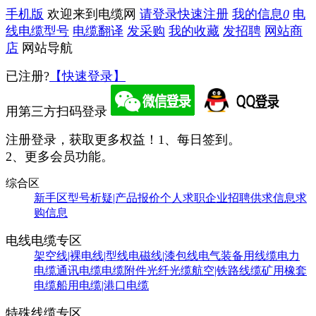
手机版
欢迎来到电缆网
请登录
快速注册
我的信息
0
电
线电缆型号
电缆翻译
发采购
我的收藏
发招聘
网站商
店
网站导航
已注册?
【快速登录】
用第三方扫码登录
注册登录，获取更多权益！
1、每日签到。
2、更多会员功能。
综合区
新手区
型号析疑|产品报价
个人求职
企业招聘
供求信息
求
购信息
电线电缆专区
架空线|裸电线|型线
电磁线|漆包线
电气装备用线缆
电力
电缆
通讯电缆
电缆附件
光纤光缆
航空|铁路线缆
矿用橡套
电缆
船用电缆|港口电缆
特殊线缆专区