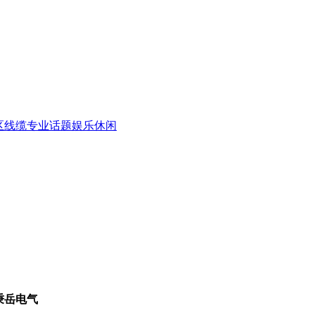
区
线缆专业话题
娱乐休闲
秉岳电气