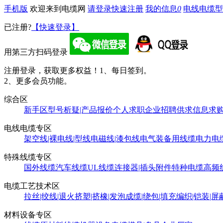
手机版
欢迎来到电缆网
请登录
快速注册
我的信息
0
电线电缆型
已注册?
【快速登录】
用第三方扫码登录
注册登录，获取更多权益！
1、每日签到。
2、更多会员功能。
综合区
新手区
型号析疑|产品报价
个人求职
企业招聘
供求信息
求
电线电缆专区
架空线|裸电线|型线
电磁线|漆包线
电气装备用线缆
电力电
特殊线缆专区
国外线缆
汽车线缆
UL线缆
连接器|插头附件
特种电缆
高频
电缆工艺技术区
拉丝|绞线|退火
挤塑|挤橡|发泡
成缆|绕包|填充
编织|铠装|屏
材料设备专区