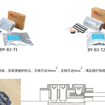
2
2
阻低，安装便捷的特点。主线可达
，支线可达
6mm
，满足路灯电
50mm