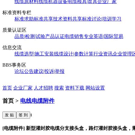
线缆原材料
线缆机器设备
电缆模具|盘具
企业厂家
标准资料专栏
标准求助
标准共享
技术资料共享
标准讨论|培训学习
质量认证区
品质|检测|试验
产品认证
电缆销售
专业英语|国际贸易
信息交流
线缆选型|施工安装
线缆设计|参数计算
行业资讯
企业管理
BBS事务区
论坛公告
建议|投诉|举报
首页
企业厂家
人才招聘
搜索
资料下载
网站设置
首页 >
电线电缆附件
发 贴
签 到
1
[电缆附件] 新型灌封胶电缆分支接头盒，路灯灌封胶接头盒，