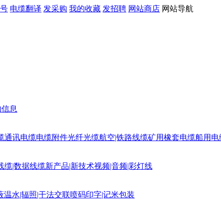
号
电缆翻译
发采购
我的收藏
发招聘
网站商店
网站导航
购信息
缆
通讯电缆
电缆附件
光纤光缆
航空|铁路线缆
矿用橡套电缆
船用电
线缆|数据线缆
新产品|新技术
视频|音频|彩灯线
蔽
温水|辐照|干法交联
喷码印字|记米包装