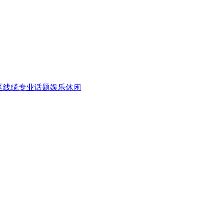
区
线缆专业话题
娱乐休闲