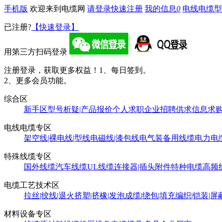
手机版
欢迎来到电缆网
请登录
快速注册
我的信息
0
电线电缆型
已注册?
【快速登录】
用第三方扫码登录
注册登录，获取更多权益！
1、每日签到。
2、更多会员功能。
综合区
新手区
型号析疑|产品报价
个人求职
企业招聘
供求信息
求
电线电缆专区
架空线|裸电线|型线
电磁线|漆包线
电气装备用线缆
电力电
特殊线缆专区
国外线缆
汽车线缆
UL线缆
连接器|插头附件
特种电缆
高频
电缆工艺技术区
拉丝|绞线|退火
挤塑|挤橡|发泡
成缆|绕包|填充
编织|铠装|屏
材料设备专区