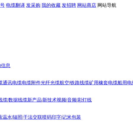
号
电缆翻译
发采购
我的收藏
发招聘
网站商店
网站导航
购信息
缆
通讯电缆
电缆附件
光纤光缆
航空|铁路线缆
矿用橡套电缆
船用电
线缆|数据线缆
新产品|新技术
视频|音频|彩灯线
蔽
温水|辐照|干法交联
喷码印字|记米包装