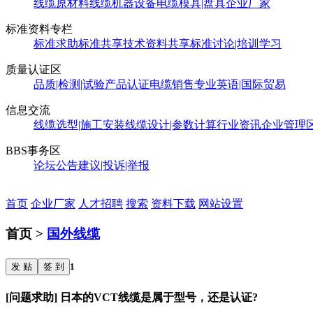
线缆原材料
线缆机器设备
电缆模具|盘具
企业厂家
标准资料专栏
标准求助
标准共享
技术资料共享
标准讨论|培训学习
质量认证区
品质|检测|试验
产品认证
电缆销售
专业英语|国际贸易
信息交流
线缆选型|施工安装
线缆设计|参数计算
行业资讯
企业管理
BBS事务区
论坛公告
建议|投诉|举报
首页
企业厂家
人才招聘
搜索
资料下载
网站设置
首页 >
国外线缆
发 贴
签 到
1
[问题求助] 日本的VCT线缆是属于型号，还是认证?