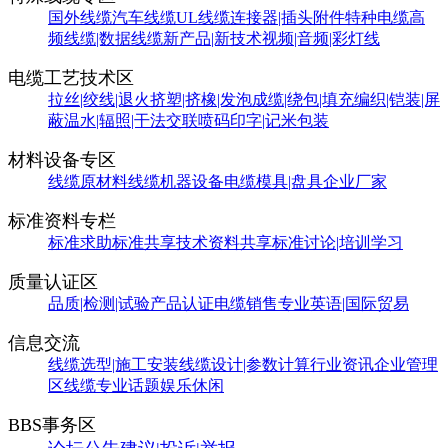
国外线缆
汽车线缆
UL线缆
连接器|插头附件
特种电缆
高
频线缆|数据线缆
新产品|新技术
视频|音频|彩灯线
电缆工艺技术区
拉丝|绞线|退火
挤塑|挤橡|发泡
成缆|绕包|填充
编织|铠装|屏
蔽
温水|辐照|干法交联
喷码印字|记米包装
材料设备专区
线缆原材料
线缆机器设备
电缆模具|盘具
企业厂家
标准资料专栏
标准求助
标准共享
技术资料共享
标准讨论|培训学习
质量认证区
品质|检测|试验
产品认证
电缆销售
专业英语|国际贸易
信息交流
线缆选型|施工安装
线缆设计|参数计算
行业资讯
企业管理
区
线缆专业话题
娱乐休闲
BBS事务区