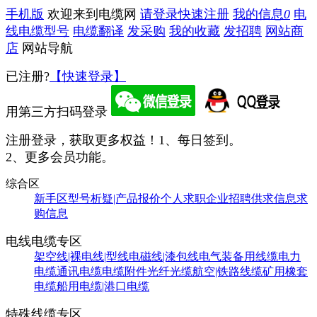
手机版
欢迎来到电缆网
请登录
快速注册
我的信息
0
电
线电缆型号
电缆翻译
发采购
我的收藏
发招聘
网站商
店
网站导航
已注册?
【快速登录】
用第三方扫码登录
注册登录，获取更多权益！
1、每日签到。
2、更多会员功能。
综合区
新手区
型号析疑|产品报价
个人求职
企业招聘
供求信息
求
购信息
电线电缆专区
架空线|裸电线|型线
电磁线|漆包线
电气装备用线缆
电力
电缆
通讯电缆
电缆附件
光纤光缆
航空|铁路线缆
矿用橡套
电缆
船用电缆|港口电缆
特殊线缆专区