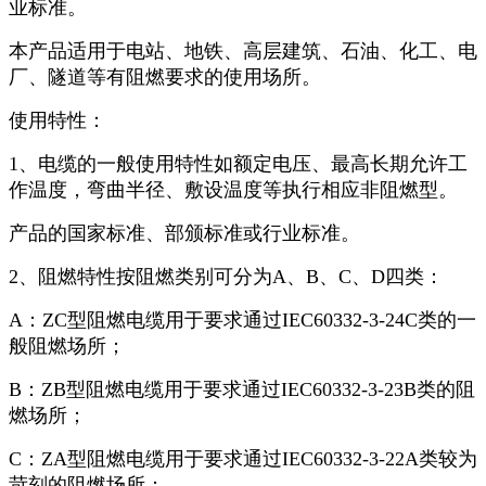
业标准。
本产品适用于电站、地铁、高层建筑、石油、化工、电
厂、隧道等有阻燃要求的使用场所。
使用特性：
1
、电缆的一般使用特性如额定电压、最高长期允许工
作温度，弯曲半径、敷设温度等执行相应非阻燃型。
产品的国家标准、部颁标准或行业标准。
2
、阻燃特性按阻燃类别可分为
A
、
B
、
C
、
D
四类：
A
：
ZC
型阻燃电缆用于要求通过
IEC60332-3-24C
类的一
般阻燃场所；
B
：
ZB
型阻燃电缆用于要求通过
IEC60332-3-23B
类的阻
燃场所；
C
：
ZA
型阻燃电缆用于要求通过
IEC60332-3-22A
类较为
苛刻的阻燃场所；