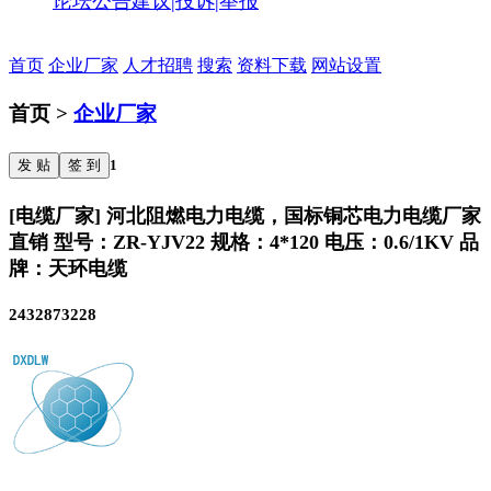
论坛公告
建议|投诉|举报
首页
企业厂家
人才招聘
搜索
资料下载
网站设置
首页 >
企业厂家
发 贴
签 到
1
[电缆厂家] 河北阻燃电力电缆，国标铜芯电力电缆厂家
直销 型号：ZR-YJV22 规格：4*120 电压：0.6/1KV 品
牌：天环电缆
2432873228