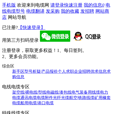
手机版
欢迎来到电缆网
请登录
快速注册
我的信息
0
电
线电缆型号
电缆翻译
发采购
我的收藏
发招聘
网站商
店
网站导航
已注册?
【快速登录】
用第三方扫码登录
注册登录，获取更多权益！
1、每日签到。
2、更多会员功能。
综合区
新手区
型号析疑|产品报价
个人求职
企业招聘
供求信息
求
购信息
电线电缆专区
架空线|裸电线|型线
电磁线|漆包线
电气装备用线缆
电力
电缆
通讯电缆
电缆附件
光纤光缆
航空|铁路线缆
矿用橡套
电缆
船用电缆|港口电缆
特殊线缆专区