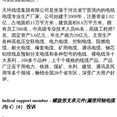
天环线缆集团有限公司是坐落于河北省宁晋境内的电线
电缆专业生产厂家。公司始建于
2000
年，注册资金
1.02
亿，占地面积
11
万平方米，建筑面积
8.6
万平方米。拥
有员工
560
名，中高级专业技术人员
86
名，高级工程师
7
名。固定资产
5.6
亿元，年生产能力
20
亿元。主营生产
各种高低压交联电缆、电力电缆、控制电缆、阻燃电
缆、耐火电缆、橡套电缆、矿用电缆、通讯电缆、钢芯
铝绞线及预制分支电缆和各种型号的电线、裸电线等十
大系列，
100
多个品种，上千个规格的线缆产品。产品
广泛应于用电力、铁路、煤矿、水利、建筑、通讯及民
用等多个领域，畅销全国
28
个省市区，深受广大用户好
评。
helical support member - 螺旋形支承元件(漏泄同轴电缆
内)
（0）
投诉