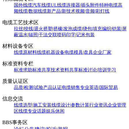
国外线缆
汽车线缆
UL线缆
连接器|插头附件
特种电缆
高
频线缆|数据线缆
新产品|新技术
视频|音频|彩灯线
电缆工艺技术区
拉丝|绞线|退火
挤塑|挤橡|发泡
成缆|绕包|填充
编织|铠装|屏
蔽
温水|辐照|干法交联
喷码印字|记米包装
材料设备专区
线缆原材料
线缆机器设备
电缆模具|盘具
企业厂家
标准资料专栏
标准求助
标准共享
技术资料共享
标准讨论|培训学习
质量认证区
品质|检测|试验
产品认证
电缆销售
专业英语|国际贸易
信息交流
线缆选型|施工安装
线缆设计|参数计算
行业资讯
企业管理
区
线缆专业话题
娱乐休闲
BBS事务区