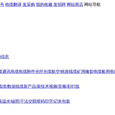
号
电缆翻译
发采购
我的收藏
发招聘
网站商店
网站导航
购信息
缆
通讯电缆
电缆附件
光纤光缆
航空|铁路线缆
矿用橡套电缆
船用电
线缆|数据线缆
新产品|新技术
视频|音频|彩灯线
蔽
温水|辐照|干法交联
喷码印字|记米包装