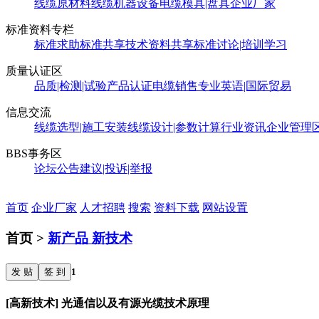
线缆原材料
线缆机器设备
电缆模具|盘具
企业厂家
标准资料专栏
标准求助
标准共享
技术资料共享
标准讨论|培训学习
质量认证区
品质|检测|试验
产品认证
电缆销售
专业英语|国际贸易
信息交流
线缆选型|施工安装
线缆设计|参数计算
行业资讯
企业管理
BBS事务区
论坛公告
建议|投诉|举报
首页
企业厂家
人才招聘
搜索
资料下载
网站设置
首页 >
新产品 新技术
发 贴
签 到
1
[高新技术] 光通信以及有源光缆技术原理