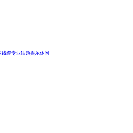
区
线缆专业话题
娱乐休闲