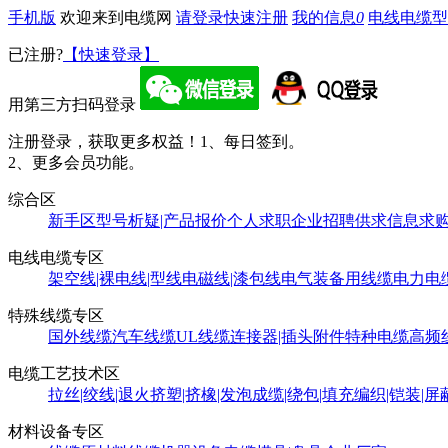
手机版
欢迎来到电缆网
请登录
快速注册
我的信息
0
电线电缆型
已注册?
【快速登录】
用第三方扫码登录
注册登录，获取更多权益！
1、每日签到。
2、更多会员功能。
综合区
新手区
型号析疑|产品报价
个人求职
企业招聘
供求信息
求
电线电缆专区
架空线|裸电线|型线
电磁线|漆包线
电气装备用线缆
电力电
特殊线缆专区
国外线缆
汽车线缆
UL线缆
连接器|插头附件
特种电缆
高频
电缆工艺技术区
拉丝|绞线|退火
挤塑|挤橡|发泡
成缆|绕包|填充
编织|铠装|屏
材料设备专区