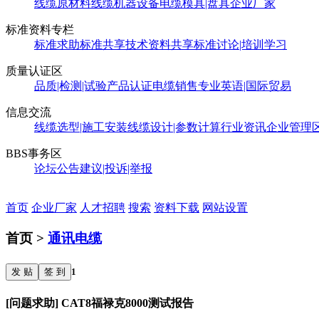
线缆原材料
线缆机器设备
电缆模具|盘具
企业厂家
标准资料专栏
标准求助
标准共享
技术资料共享
标准讨论|培训学习
质量认证区
品质|检测|试验
产品认证
电缆销售
专业英语|国际贸易
信息交流
线缆选型|施工安装
线缆设计|参数计算
行业资讯
企业管理
BBS事务区
论坛公告
建议|投诉|举报
首页
企业厂家
人才招聘
搜索
资料下载
网站设置
首页 >
通讯电缆
发 贴
签 到
1
[问题求助] CAT8福禄克8000测试报告