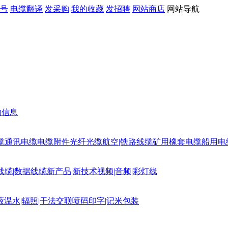
号
电缆翻译
发采购
我的收藏
发招聘
网站商店
网站导航
购信息
缆
通讯电缆
电缆附件
光纤光缆
航空|铁路线缆
矿用橡套电缆
船用电
线缆|数据线缆
新产品|新技术
视频|音频|彩灯线
蔽
温水|辐照|干法交联
喷码印字|记米包装