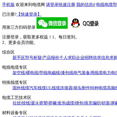
手机版
欢迎来到电缆网
请登录
快速注册
我的信息
0
电线电缆型
已注册?
【快速登录】
用第三方扫码登录
注册登录，获取更多权益！
1、每日签到。
2、更多会员功能。
综合区
新手区
型号析疑|产品报价
个人求职
企业招聘
供求信息
求
电线电缆专区
架空线|裸电线|型线
电磁线|漆包线
电气装备用线缆
电力电
特殊线缆专区
国外线缆
汽车线缆
UL线缆
连接器|插头附件
特种电缆
高频
电缆工艺技术区
拉丝|绞线|退火
挤塑|挤橡|发泡
成缆|绕包|填充
编织|铠装|屏
材料设备专区