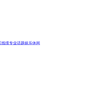
区
线缆专业话题
娱乐休闲