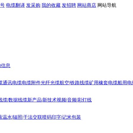
号
电缆翻译
发采购
我的收藏
发招聘
网站商店
网站导航
购信息
缆
通讯电缆
电缆附件
光纤光缆
航空|铁路线缆
矿用橡套电缆
船用电
线缆|数据线缆
新产品|新技术
视频|音频|彩灯线
蔽
温水|辐照|干法交联
喷码印字|记米包装