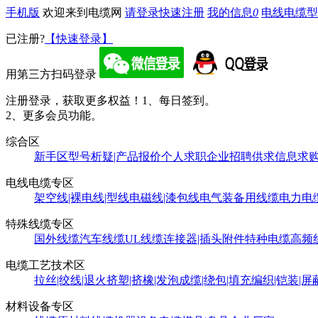
手机版
欢迎来到电缆网
请登录
快速注册
我的信息
0
电线电缆型
已注册?
【快速登录】
用第三方扫码登录
注册登录，获取更多权益！
1、每日签到。
2、更多会员功能。
综合区
新手区
型号析疑|产品报价
个人求职
企业招聘
供求信息
求
电线电缆专区
架空线|裸电线|型线
电磁线|漆包线
电气装备用线缆
电力电
特殊线缆专区
国外线缆
汽车线缆
UL线缆
连接器|插头附件
特种电缆
高频
电缆工艺技术区
拉丝|绞线|退火
挤塑|挤橡|发泡
成缆|绕包|填充
编织|铠装|屏
材料设备专区