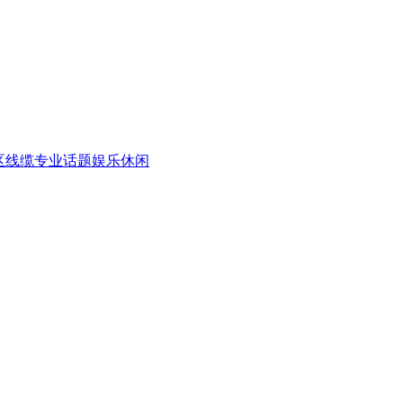
区
线缆专业话题
娱乐休闲