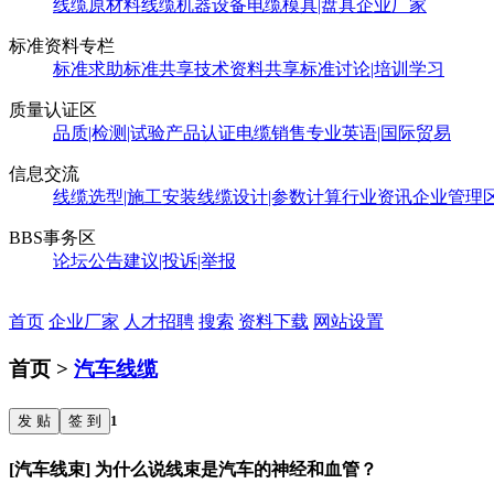
线缆原材料
线缆机器设备
电缆模具|盘具
企业厂家
标准资料专栏
标准求助
标准共享
技术资料共享
标准讨论|培训学习
质量认证区
品质|检测|试验
产品认证
电缆销售
专业英语|国际贸易
信息交流
线缆选型|施工安装
线缆设计|参数计算
行业资讯
企业管理
BBS事务区
论坛公告
建议|投诉|举报
首页
企业厂家
人才招聘
搜索
资料下载
网站设置
首页 >
汽车线缆
发 贴
签 到
1
[汽车线束] 为什么说线束是汽车的神经和血管？