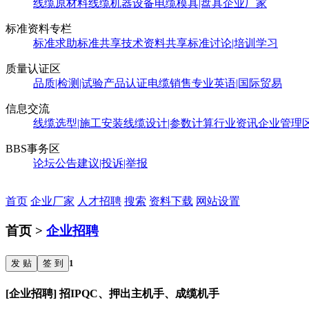
线缆原材料
线缆机器设备
电缆模具|盘具
企业厂家
标准资料专栏
标准求助
标准共享
技术资料共享
标准讨论|培训学习
质量认证区
品质|检测|试验
产品认证
电缆销售
专业英语|国际贸易
信息交流
线缆选型|施工安装
线缆设计|参数计算
行业资讯
企业管理
BBS事务区
论坛公告
建议|投诉|举报
首页
企业厂家
人才招聘
搜索
资料下载
网站设置
首页 >
企业招聘
发 贴
签 到
1
[企业招聘] 招IPQC、押出主机手、成缆机手