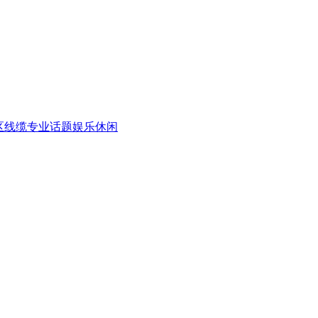
区
线缆专业话题
娱乐休闲