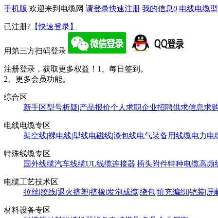
手机版
欢迎来到电缆网
请登录
快速注册
我的信息
0
电线电缆型
已注册?
【快速登录】
用第三方扫码登录
注册登录，获取更多权益！
1、每日签到。
2、更多会员功能。
综合区
新手区
型号析疑|产品报价
个人求职
企业招聘
供求信息
求
电线电缆专区
架空线|裸电线|型线
电磁线|漆包线
电气装备用线缆
电力电
特殊线缆专区
国外线缆
汽车线缆
UL线缆
连接器|插头附件
特种电缆
高频
电缆工艺技术区
拉丝|绞线|退火
挤塑|挤橡|发泡
成缆|绕包|填充
编织|铠装|屏
材料设备专区