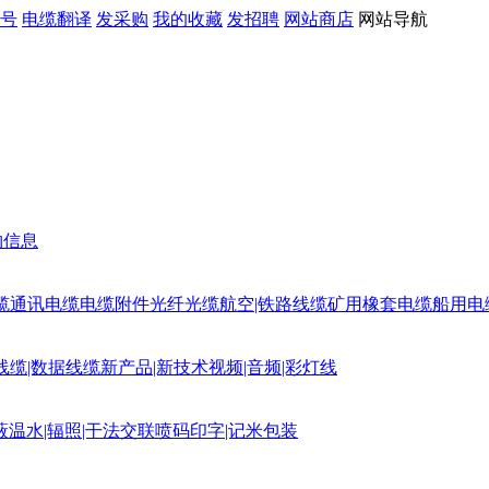
号
电缆翻译
发采购
我的收藏
发招聘
网站商店
网站导航
购信息
缆
通讯电缆
电缆附件
光纤光缆
航空|铁路线缆
矿用橡套电缆
船用电
线缆|数据线缆
新产品|新技术
视频|音频|彩灯线
蔽
温水|辐照|干法交联
喷码印字|记米包装