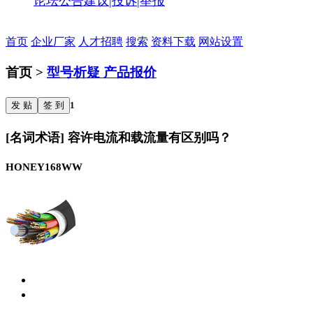
论坛公告
建议|投诉|举报
首页
企业厂家
人才招聘
搜索
资料下载
网站设置
首页 >
型号析疑 产品报价
发 贴
签 到
1
[名词术语] 容许电流和载流量有区别吗？
HONEY168WW