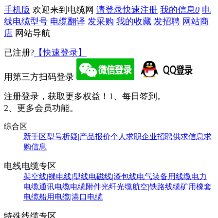
手机版
欢迎来到电缆网
请登录
快速注册
我的信息
0
电
线电缆型号
电缆翻译
发采购
我的收藏
发招聘
网站商
店
网站导航
已注册?
【快速登录】
用第三方扫码登录
注册登录，获取更多权益！
1、每日签到。
2、更多会员功能。
综合区
新手区
型号析疑|产品报价
个人求职
企业招聘
供求信息
求
购信息
电线电缆专区
架空线|裸电线|型线
电磁线|漆包线
电气装备用线缆
电力
电缆
通讯电缆
电缆附件
光纤光缆
航空|铁路线缆
矿用橡套
电缆
船用电缆|港口电缆
特殊线缆专区