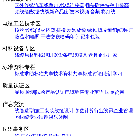
国外线缆
汽车线缆
UL线缆
连接器|插头附件
特种电缆
高
频线缆|数据线缆
新产品|新技术
视频|音频|彩灯线
电缆工艺技术区
拉丝|绞线|退火
挤塑|挤橡|发泡
成缆|绕包|填充
编织|铠装|屏
蔽
温水|辐照|干法交联
喷码印字|记米包装
材料设备专区
线缆原材料
线缆机器设备
电缆模具|盘具
企业厂家
标准资料专栏
标准求助
标准共享
技术资料共享
标准讨论|培训学习
质量认证区
品质|检测|试验
产品认证
电缆销售
专业英语|国际贸易
信息交流
线缆选型|施工安装
线缆设计|参数计算
行业资讯
企业管理
区
线缆专业话题
娱乐休闲
BBS事务区