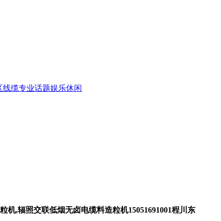
区
线缆专业话题
娱乐休闲
机,辐照交联低烟无卤电缆料造粒机15051691001程川东