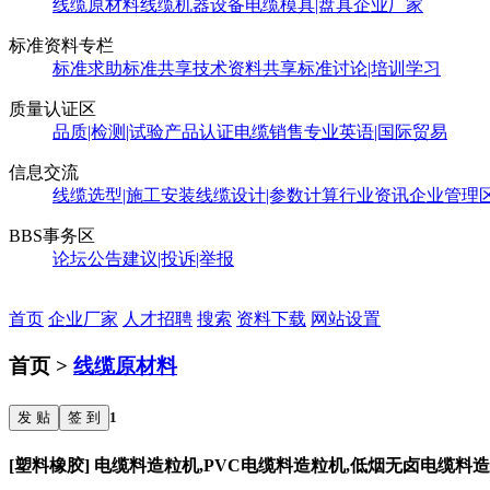
线缆原材料
线缆机器设备
电缆模具|盘具
企业厂家
标准资料专栏
标准求助
标准共享
技术资料共享
标准讨论|培训学习
质量认证区
品质|检测|试验
产品认证
电缆销售
专业英语|国际贸易
信息交流
线缆选型|施工安装
线缆设计|参数计算
行业资讯
企业管理
BBS事务区
论坛公告
建议|投诉|举报
首页
企业厂家
人才招聘
搜索
资料下载
网站设置
首页 >
线缆原材料
发 贴
签 到
1
[塑料橡胶] 电缆料造粒机,PVC电缆料造粒机,低烟无卤电缆料造粒