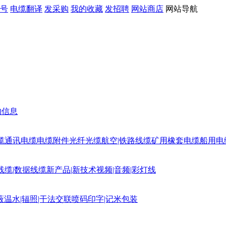
号
电缆翻译
发采购
我的收藏
发招聘
网站商店
网站导航
购信息
缆
通讯电缆
电缆附件
光纤光缆
航空|铁路线缆
矿用橡套电缆
船用电
线缆|数据线缆
新产品|新技术
视频|音频|彩灯线
蔽
温水|辐照|干法交联
喷码印字|记米包装