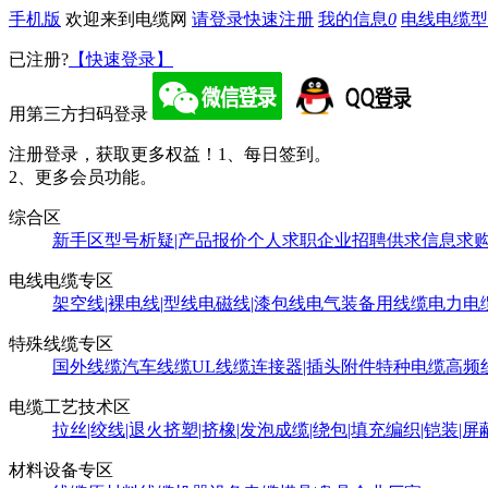
手机版
欢迎来到电缆网
请登录
快速注册
我的信息
0
电线电缆型
已注册?
【快速登录】
用第三方扫码登录
注册登录，获取更多权益！
1、每日签到。
2、更多会员功能。
综合区
新手区
型号析疑|产品报价
个人求职
企业招聘
供求信息
求
电线电缆专区
架空线|裸电线|型线
电磁线|漆包线
电气装备用线缆
电力电
特殊线缆专区
国外线缆
汽车线缆
UL线缆
连接器|插头附件
特种电缆
高频
电缆工艺技术区
拉丝|绞线|退火
挤塑|挤橡|发泡
成缆|绕包|填充
编织|铠装|屏
材料设备专区