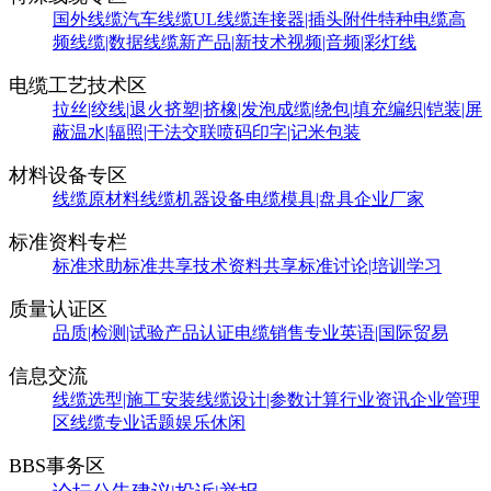
国外线缆
汽车线缆
UL线缆
连接器|插头附件
特种电缆
高
频线缆|数据线缆
新产品|新技术
视频|音频|彩灯线
电缆工艺技术区
拉丝|绞线|退火
挤塑|挤橡|发泡
成缆|绕包|填充
编织|铠装|屏
蔽
温水|辐照|干法交联
喷码印字|记米包装
材料设备专区
线缆原材料
线缆机器设备
电缆模具|盘具
企业厂家
标准资料专栏
标准求助
标准共享
技术资料共享
标准讨论|培训学习
质量认证区
品质|检测|试验
产品认证
电缆销售
专业英语|国际贸易
信息交流
线缆选型|施工安装
线缆设计|参数计算
行业资讯
企业管理
区
线缆专业话题
娱乐休闲
BBS事务区