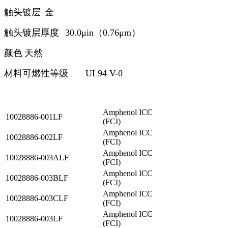
触头镀层
金
触头镀层厚度
30.0μin（0.76μm）
颜色
天然
材料可燃性等级
UL94 V-0
Amphenol ICC
10028886-001LF
(FCI)
Amphenol ICC
10028886-002LF
(FCI)
Amphenol ICC
10028886-003ALF
(FCI)
Amphenol ICC
10028886-003BLF
(FCI)
Amphenol ICC
10028886-003CLF
(FCI)
Amphenol ICC
10028886-003LF
(FCI)