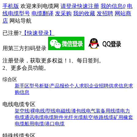
手机版
欢迎来到电缆网
请登录
快速注册
我的信息
0
电
线电缆型号
电缆翻译
发采购
我的收藏
发招聘
网站商
店
网站导航
已注册?
【快速登录】
用第三方扫码登录
注册登录，获取更多权益！
1、每日签到。
2、更多会员功能。
综合区
新手区
型号析疑|产品报价
个人求职
企业招聘
供求信息
求
购信息
电线电缆专区
架空线|裸电线|型线
电磁线|漆包线
电气装备用线缆
电力
电缆
通讯电缆
电缆附件
光纤光缆
航空|铁路线缆
矿用橡套
电缆
船用电缆|港口电缆
特殊线缆专区