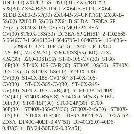
UNIT(14) ZX64-B-5S-UNIT(31) ZX62RD-AB-
5P8(30) ZX64-B-5S-UNIT ZX64-B-SLDC ZX64-
SLDB ZX80-B-5P(30) ZX64-B-5S-UNIT(61) ZX80-B-
5S(02) ZX80-B-5S(30) ZX64-B-SLDA DF3EA-2P-
2H(21) ST40X-10S-CV(30) MQ172X-4SA-
CV(30) ST60X-18S(30) DF3EA-6P-2H(51) 2-1102665-
5 6646737-1 6646136-1 6646795-1 6646755-1 1648364-
1 1-223969-0 3240-10P-C(50) LX40-12P LX60-
12S MQ172-3PA(30) 3260-10S3(55) MQ172X-
4PA(30) 3260-10S1(55) ST40-10S-CV(30) ST60-
18P(30) ST40X-10S-CVR(30) ST80X-10S(30) ST40X-
10S-CV(30) ST40X-BS(4.0) ST40X-18S-
CV(30) ST40X-18S-CV1(30) ST40X-10S-
CV(30) ST40X-36S-CV(30) ST40X-24S-
CV(30) ST40X-18S-CVR(30) ST60-18P ST40X-
CM(4.0) ST40X-BS(5.8) ST40X-CM(5.8) ST60-
10P(30) ST60-18P(30) ST60-24P(30) ST60-
36P(30) ST40X-36S-CV(30) ST80X-24S(30) ST80X-
10S(30) ST80X-18S(30) DF3A-8P-2DSA DF3A-6P-
2DSA DF40C-40DP-0.4V(51) DF40C(2.0)-40DS-
0.4V(51) BM24-30DP/2-0.35v(51)