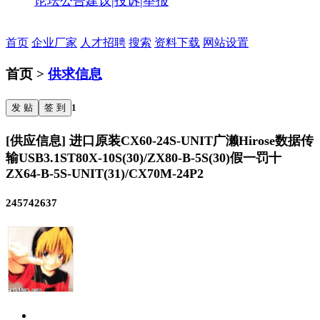
论坛公告
建议|投诉|举报
首页
企业厂家
人才招聘
搜索
资料下载
网站设置
首页 >
供求信息
发 贴
签 到
1
[供应信息] 进口原装CX60-24S-UNIT广濑Hirose数据传
输USB3.1ST80X-10S(30)/ZX80-B-5S(30)假一罚十
ZX64-B-5S-UNIT(31)/CX70M-24P2
245742637