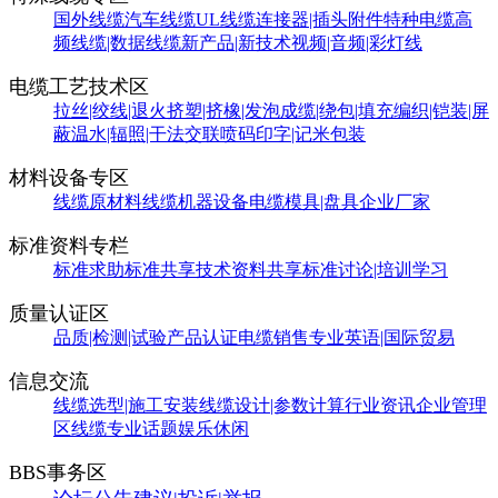
国外线缆
汽车线缆
UL线缆
连接器|插头附件
特种电缆
高
频线缆|数据线缆
新产品|新技术
视频|音频|彩灯线
电缆工艺技术区
拉丝|绞线|退火
挤塑|挤橡|发泡
成缆|绕包|填充
编织|铠装|屏
蔽
温水|辐照|干法交联
喷码印字|记米包装
材料设备专区
线缆原材料
线缆机器设备
电缆模具|盘具
企业厂家
标准资料专栏
标准求助
标准共享
技术资料共享
标准讨论|培训学习
质量认证区
品质|检测|试验
产品认证
电缆销售
专业英语|国际贸易
信息交流
线缆选型|施工安装
线缆设计|参数计算
行业资讯
企业管理
区
线缆专业话题
娱乐休闲
BBS事务区