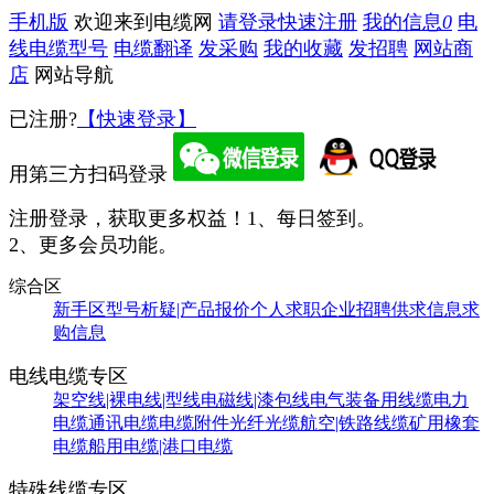
手机版
欢迎来到电缆网
请登录
快速注册
我的信息
0
电
线电缆型号
电缆翻译
发采购
我的收藏
发招聘
网站商
店
网站导航
已注册?
【快速登录】
用第三方扫码登录
注册登录，获取更多权益！
1、每日签到。
2、更多会员功能。
综合区
新手区
型号析疑|产品报价
个人求职
企业招聘
供求信息
求
购信息
电线电缆专区
架空线|裸电线|型线
电磁线|漆包线
电气装备用线缆
电力
电缆
通讯电缆
电缆附件
光纤光缆
航空|铁路线缆
矿用橡套
电缆
船用电缆|港口电缆
特殊线缆专区