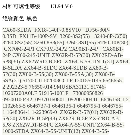
材料可燃性等级
UL94 V-0
绝缘颜色
黑色
CX60-SLDA
FX18-140P-0.8SV10 DF56-30P-
0.3SD FX11B-100P-SV 3260-8S2(55) 3240-8P-C(50)
3260-8S2(55) 3260-8S3(55) 3260-8S1(55) ST60-10P(30)
CX70M-24P1 CX70M-24P2 CX90B1-24P CX80B1-
24P CX60-24S-UNIT ZX62R-B-5P(30) ZX62RD-AB-
5P8(30) ZX62WRD-B-5PC ZX64-B-5S-UNIT(31) ZX64-
B-SLDA ZX64-B-SLDC ZX64-SLDB ZX80-B-
5P(30) ZX80-B-5S(30) ZX80-B-5SA(30) ZX80-B-
5SA(31) 51700-11102003CCLF 1301550145 6646655-
2 292323-5 76650-014 9MUSBA31131 51746-
10207200A0LF 51915-100LF 73080956826
09300100442 09370160801 09200100441 6646158-1 2-
1102665-5 6646737-1 6646136-1 6646795-1 6646755-
1 1648364-1 1-223969-0 ZX62R-B-5P(01) ZX62R-B-
5P(30) ZX62R-B-5P(48) ZX62R-B-5P ZX62RD-AB-
5P8 ZX62WD1-B-5PC ZX64-A-5S-UNIT ZX64-B-5S-
1000-STDA ZX64-B-5S-UNIT(12) ZX64-B-5S-