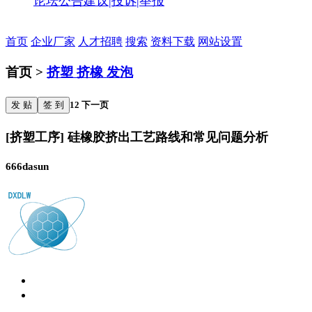
论坛公告
建议|投诉|举报
首页
企业厂家
人才招聘
搜索
资料下载
网站设置
首页 >
挤塑 挤橡 发泡
发 贴
签 到
1
2
下一页
[挤塑工序] 硅橡胶挤出工艺路线和常见问题分析
666dasun