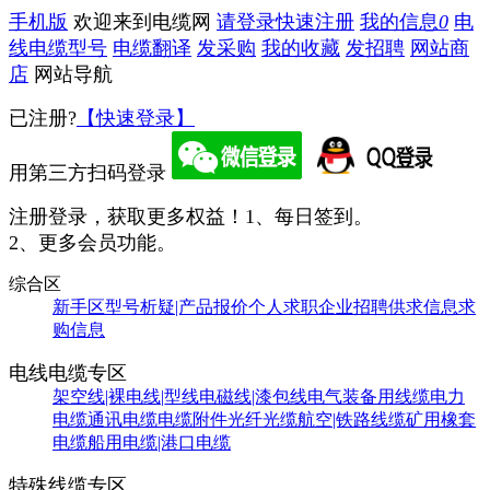
手机版
欢迎来到电缆网
请登录
快速注册
我的信息
0
电
线电缆型号
电缆翻译
发采购
我的收藏
发招聘
网站商
店
网站导航
已注册?
【快速登录】
用第三方扫码登录
注册登录，获取更多权益！
1、每日签到。
2、更多会员功能。
综合区
新手区
型号析疑|产品报价
个人求职
企业招聘
供求信息
求
购信息
电线电缆专区
架空线|裸电线|型线
电磁线|漆包线
电气装备用线缆
电力
电缆
通讯电缆
电缆附件
光纤光缆
航空|铁路线缆
矿用橡套
电缆
船用电缆|港口电缆
特殊线缆专区