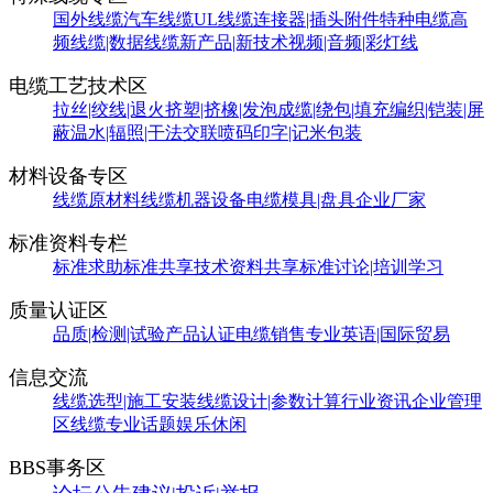
国外线缆
汽车线缆
UL线缆
连接器|插头附件
特种电缆
高
频线缆|数据线缆
新产品|新技术
视频|音频|彩灯线
电缆工艺技术区
拉丝|绞线|退火
挤塑|挤橡|发泡
成缆|绕包|填充
编织|铠装|屏
蔽
温水|辐照|干法交联
喷码印字|记米包装
材料设备专区
线缆原材料
线缆机器设备
电缆模具|盘具
企业厂家
标准资料专栏
标准求助
标准共享
技术资料共享
标准讨论|培训学习
质量认证区
品质|检测|试验
产品认证
电缆销售
专业英语|国际贸易
信息交流
线缆选型|施工安装
线缆设计|参数计算
行业资讯
企业管理
区
线缆专业话题
娱乐休闲
BBS事务区