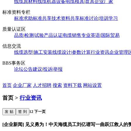
线缆原材料
线缆机器设备
电缆模具|盘具
企业厂家
标准资料专栏
标准求助
标准共享
技术资料共享
标准讨论|培训学习
质量认证区
品质|检测|试验
产品认证
电缆销售
专业英语|国际贸易
信息交流
线缆选型|施工安装
线缆设计|参数计算
行业资讯
企业管理
BBS事务区
论坛公告
建议|投诉|举报
首页
企业厂家
人才招聘
搜索
资料下载
网站设置
首页 >
行业资讯
发 贴
签 到
1
2
下一页
[企业新闻] 见义勇为！中天海缆员工刘亿谱写一曲跃江救人的