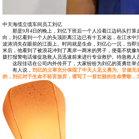
中天海缆立缆车间员工刘亿
那是9月4日的晚上，刘亿下班后一个人沿着江边码头打算
向，刘亿看到一个人的头顶距离江边已有十五米远，在江水中浮
波涛消失在眼前的江面上。时间就是生命，刘亿心一沉，当即
米后，他看到了被浪花冲到了离岸一两米的男子，便毫不犹豫
拨打报警电话催促急救人员迅速前来进行专业救护。待急救人
这段佳话在公司内外传开了，大家纷纷为刘亿的英勇壮举
有人说，
刘亿的义举充分体现了中天人见义勇为、甘做无
的，刘亿对于生命不轻言放弃，谱写了一首壮丽的生命赞歌，