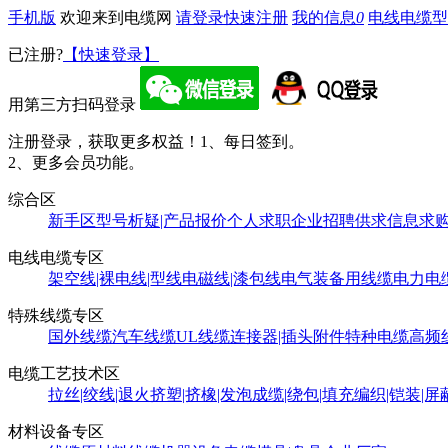
手机版
欢迎来到电缆网
请登录
快速注册
我的信息
0
电线电缆型
已注册?
【快速登录】
用第三方扫码登录
注册登录，获取更多权益！
1、每日签到。
2、更多会员功能。
综合区
新手区
型号析疑|产品报价
个人求职
企业招聘
供求信息
求
电线电缆专区
架空线|裸电线|型线
电磁线|漆包线
电气装备用线缆
电力电
特殊线缆专区
国外线缆
汽车线缆
UL线缆
连接器|插头附件
特种电缆
高频
电缆工艺技术区
拉丝|绞线|退火
挤塑|挤橡|发泡
成缆|绕包|填充
编织|铠装|屏
材料设备专区