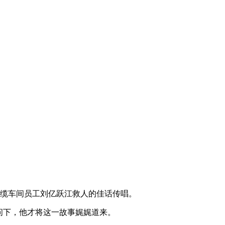
立缆车间员工刘亿跃江救人的佳话传唱。
问下，他才将这一故事娓娓道来。