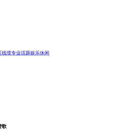
区
线缆专业话题
娱乐休闲
赞歌