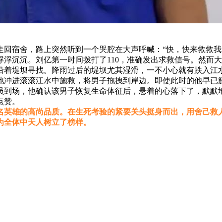
走回宿舍，路上突然听到一个哭腔在大声呼喊：“快，快来救救
浮沉沉。刘亿第一时间拨打了110，准确发出求救信号。然而
沿着堤坝寻找。降雨过后的堤坝尤其湿滑，一不小心就有跌入江
地冲进滚滚江水中施救，将男子拖拽到岸边。即使此时的他早已
员到场，他确认该男子恢复生命体征后，悬着的心落下了，默默
点赞。
名英雄的高尚品质。在生死考验的紧要关头挺身而出，用舍己救
为全体中天人树立了榜样。