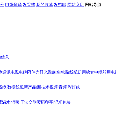
号
电缆翻译
发采购
我的收藏
发招聘
网站商店
网站导航
购信息
缆
通讯电缆
电缆附件
光纤光缆
航空|铁路线缆
矿用橡套电缆
船用电
线缆|数据线缆
新产品|新技术
视频|音频|彩灯线
蔽
温水|辐照|干法交联
喷码印字|记米包装