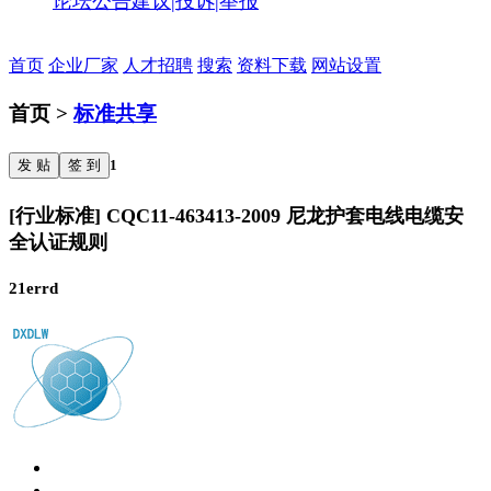
论坛公告
建议|投诉|举报
首页
企业厂家
人才招聘
搜索
资料下载
网站设置
首页 >
标准共享
发 贴
签 到
1
[行业标准] CQC11‐463413‐2009 尼龙护套电线电缆安
全认证规则
21errd