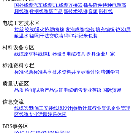
国外线缆
汽车线缆
UL线缆
连接器|插头附件
特种电缆
高
频线缆|数据线缆
新产品|新技术
视频|音频|彩灯线
电缆工艺技术区
拉丝|绞线|退火
挤塑|挤橡|发泡
成缆|绕包|填充
编织|铠装|屏
蔽
温水|辐照|干法交联
喷码印字|记米包装
材料设备专区
线缆原材料
线缆机器设备
电缆模具|盘具
企业厂家
标准资料专栏
标准求助
标准共享
技术资料共享
标准讨论|培训学习
质量认证区
品质|检测|试验
产品认证
电缆销售
专业英语|国际贸易
信息交流
线缆选型|施工安装
线缆设计|参数计算
行业资讯
企业管理
区
线缆专业话题
娱乐休闲
BBS事务区