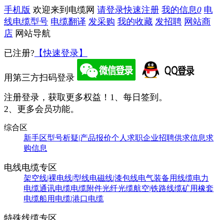
手机版
欢迎来到电缆网
请登录
快速注册
我的信息
0
电
线电缆型号
电缆翻译
发采购
我的收藏
发招聘
网站商
店
网站导航
已注册?
【快速登录】
用第三方扫码登录
注册登录，获取更多权益！
1、每日签到。
2、更多会员功能。
综合区
新手区
型号析疑|产品报价
个人求职
企业招聘
供求信息
求
购信息
电线电缆专区
架空线|裸电线|型线
电磁线|漆包线
电气装备用线缆
电力
电缆
通讯电缆
电缆附件
光纤光缆
航空|铁路线缆
矿用橡套
电缆
船用电缆|港口电缆
特殊线缆专区