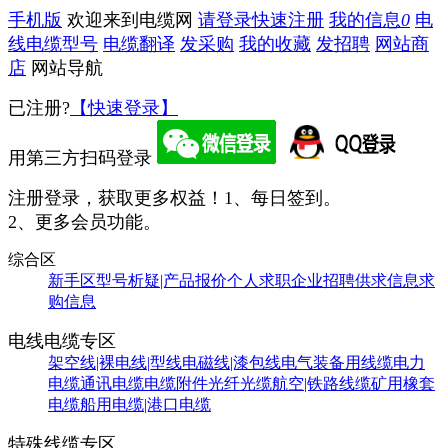
手机版
欢迎来到电缆网
请登录
快速注册
我的信息
0
电
线电缆型号
电缆翻译
发采购
我的收藏
发招聘
网站商
店
网站导航
已注册?
【快速登录】
用第三方扫码登录
注册登录，获取更多权益！
1、每日签到。
2、更多会员功能。
综合区
新手区
型号析疑|产品报价
个人求职
企业招聘
供求信息
求
购信息
电线电缆专区
架空线|裸电线|型线
电磁线|漆包线
电气装备用线缆
电力
电缆
通讯电缆
电缆附件
光纤光缆
航空|铁路线缆
矿用橡套
电缆
船用电缆|港口电缆
特殊线缆专区