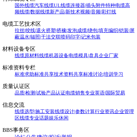
国外线缆
汽车线缆
UL线缆
连接器|插头附件
特种电缆
高
频线缆|数据线缆
新产品|新技术
视频|音频|彩灯线
电缆工艺技术区
拉丝|绞线|退火
挤塑|挤橡|发泡
成缆|绕包|填充
编织|铠装|屏
蔽
温水|辐照|干法交联
喷码印字|记米包装
材料设备专区
线缆原材料
线缆机器设备
电缆模具|盘具
企业厂家
标准资料专栏
标准求助
标准共享
技术资料共享
标准讨论|培训学习
质量认证区
品质|检测|试验
产品认证
电缆销售
专业英语|国际贸易
信息交流
线缆选型|施工安装
线缆设计|参数计算
行业资讯
企业管理
区
线缆专业话题
娱乐休闲
BBS事务区