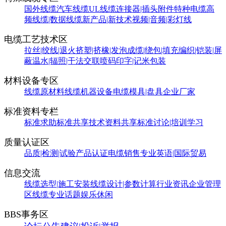
国外线缆
汽车线缆
UL线缆
连接器|插头附件
特种电缆
高
频线缆|数据线缆
新产品|新技术
视频|音频|彩灯线
电缆工艺技术区
拉丝|绞线|退火
挤塑|挤橡|发泡
成缆|绕包|填充
编织|铠装|屏
蔽
温水|辐照|干法交联
喷码印字|记米包装
材料设备专区
线缆原材料
线缆机器设备
电缆模具|盘具
企业厂家
标准资料专栏
标准求助
标准共享
技术资料共享
标准讨论|培训学习
质量认证区
品质|检测|试验
产品认证
电缆销售
专业英语|国际贸易
信息交流
线缆选型|施工安装
线缆设计|参数计算
行业资讯
企业管理
区
线缆专业话题
娱乐休闲
BBS事务区