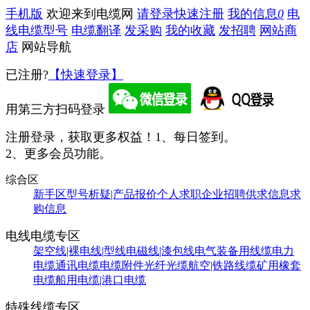
手机版
欢迎来到电缆网
请登录
快速注册
我的信息
0
电
线电缆型号
电缆翻译
发采购
我的收藏
发招聘
网站商
店
网站导航
已注册?
【快速登录】
用第三方扫码登录
注册登录，获取更多权益！
1、每日签到。
2、更多会员功能。
综合区
新手区
型号析疑|产品报价
个人求职
企业招聘
供求信息
求
购信息
电线电缆专区
架空线|裸电线|型线
电磁线|漆包线
电气装备用线缆
电力
电缆
通讯电缆
电缆附件
光纤光缆
航空|铁路线缆
矿用橡套
电缆
船用电缆|港口电缆
特殊线缆专区