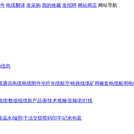
号
电缆翻译
发采购
我的收藏
发招聘
网站商店
网站导航
购信息
缆
通讯电缆
电缆附件
光纤光缆
航空|铁路线缆
矿用橡套电缆
船用电
线缆|数据线缆
新产品|新技术
视频|音频|彩灯线
蔽
温水|辐照|干法交联
喷码印字|记米包装