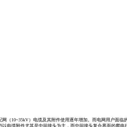
配网（10~35kV）电缆及其附件使用逐年增加。而电网用户面
仍以电缆附件尤其是中间接头为主，而中间接头复合界面的爬电