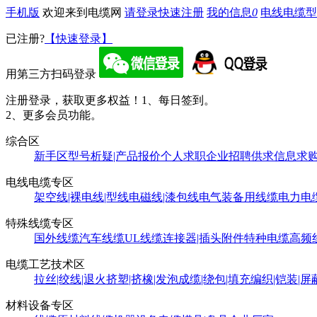
手机版
欢迎来到电缆网
请登录
快速注册
我的信息
0
电线电缆型
已注册?
【快速登录】
用第三方扫码登录
注册登录，获取更多权益！
1、每日签到。
2、更多会员功能。
综合区
新手区
型号析疑|产品报价
个人求职
企业招聘
供求信息
求
电线电缆专区
架空线|裸电线|型线
电磁线|漆包线
电气装备用线缆
电力电
特殊线缆专区
国外线缆
汽车线缆
UL线缆
连接器|插头附件
特种电缆
高频
电缆工艺技术区
拉丝|绞线|退火
挤塑|挤橡|发泡
成缆|绕包|填充
编织|铠装|屏
材料设备专区