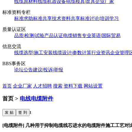
线缆原材料
线缆机器设备
电缆模具|盘具
企业厂家
标准资料专栏
标准求助
标准共享
技术资料共享
标准讨论|培训学习
质量认证区
品质|检测|试验
产品认证
电缆销售
专业英语|国际贸易
信息交流
线缆选型|施工安装
线缆设计|参数计算
行业资讯
企业管理
BBS事务区
论坛公告
建议|投诉|举报
首页
企业厂家
人才招聘
搜索
资料下载
网站设置
首页 >
电线电缆附件
发 贴
签 到
1
[电缆附件] 几种用于抑制电缆线芯进水的电缆附件施工工艺对