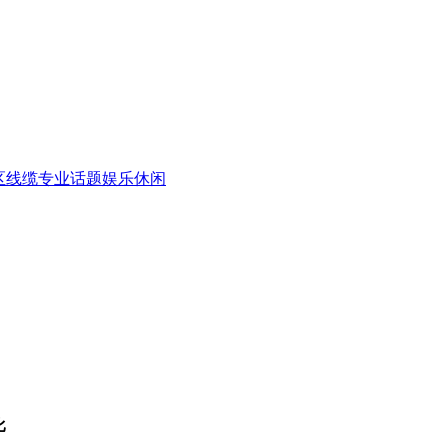
区
线缆专业话题
娱乐休闲
比