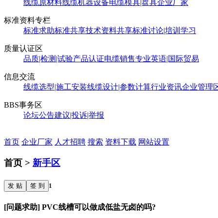
线缆原材料
线缆机器设备
电缆模具|盘具
企业厂家
标准资料专栏
标准求助
标准共享
技术资料共享
标准讨论|培训学习
质量认证区
品质|检测|试验
产品认证
电缆销售
专业英语|国际贸易
信息交流
线缆选型|施工安装
线缆设计|参数计算
行业资讯
企业管理
BBS事务区
论坛公告
建议|投诉|举报
首页
企业厂家
人才招聘
搜索
资料下载
网站设置
首页 >
新手区
发 贴
签 到
1
[问题求助] PVC线槽可以做成低盐无卤的吗?