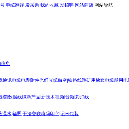
号
电缆翻译
发采购
我的收藏
发招聘
网站商店
网站导航
购信息
缆
通讯电缆
电缆附件
光纤光缆
航空|铁路线缆
矿用橡套电缆
船用电
线缆|数据线缆
新产品|新技术
视频|音频|彩灯线
蔽
温水|辐照|干法交联
喷码印字|记米包装