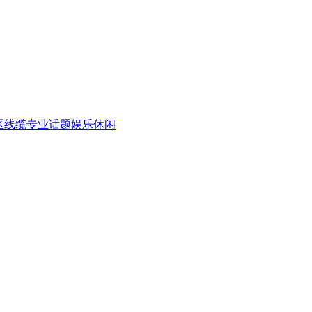
区
线缆专业话题
娱乐休闲