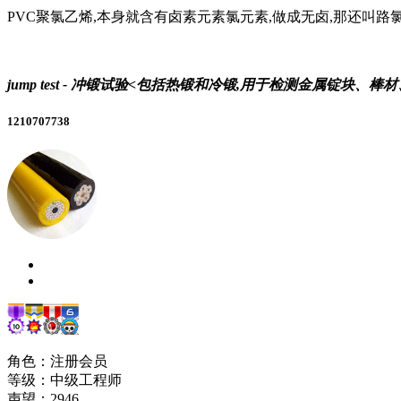
PVC聚氯乙烯,本身就含有卤素元素氯元素,做成无卤,那还叫路氯
jump test - 冲锻试验<包括热锻和冷锻,用于检测金属锭
1210707738
角色：注册会员
等级：中级工程师
声望：
2946