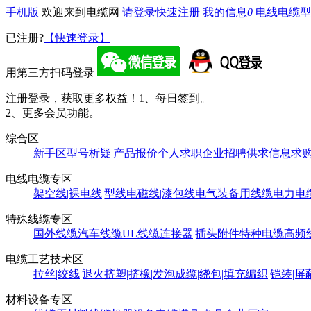
手机版
欢迎来到电缆网
请登录
快速注册
我的信息
0
电线电缆型
已注册?
【快速登录】
用第三方扫码登录
注册登录，获取更多权益！
1、每日签到。
2、更多会员功能。
综合区
新手区
型号析疑|产品报价
个人求职
企业招聘
供求信息
求
电线电缆专区
架空线|裸电线|型线
电磁线|漆包线
电气装备用线缆
电力电
特殊线缆专区
国外线缆
汽车线缆
UL线缆
连接器|插头附件
特种电缆
高频
电缆工艺技术区
拉丝|绞线|退火
挤塑|挤橡|发泡
成缆|绕包|填充
编织|铠装|屏
材料设备专区