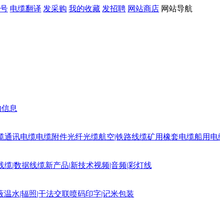
号
电缆翻译
发采购
我的收藏
发招聘
网站商店
网站导航
购信息
缆
通讯电缆
电缆附件
光纤光缆
航空|铁路线缆
矿用橡套电缆
船用电
线缆|数据线缆
新产品|新技术
视频|音频|彩灯线
蔽
温水|辐照|干法交联
喷码印字|记米包装