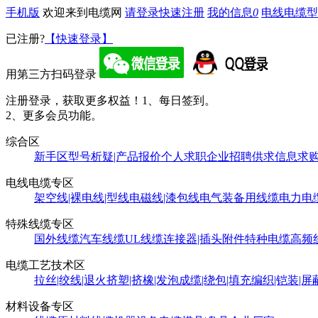
手机版
欢迎来到电缆网
请登录
快速注册
我的信息
0
电线电缆型
已注册?
【快速登录】
用第三方扫码登录
注册登录，获取更多权益！
1、每日签到。
2、更多会员功能。
综合区
新手区
型号析疑|产品报价
个人求职
企业招聘
供求信息
求
电线电缆专区
架空线|裸电线|型线
电磁线|漆包线
电气装备用线缆
电力电
特殊线缆专区
国外线缆
汽车线缆
UL线缆
连接器|插头附件
特种电缆
高频
电缆工艺技术区
拉丝|绞线|退火
挤塑|挤橡|发泡
成缆|绕包|填充
编织|铠装|屏
材料设备专区