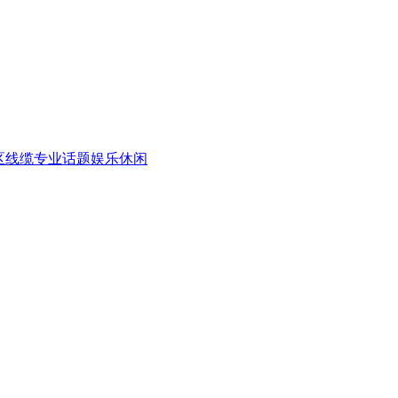
区
线缆专业话题
娱乐休闲