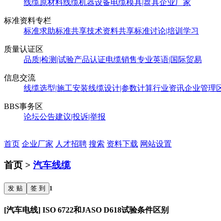
线缆原材料
线缆机器设备
电缆模具|盘具
企业厂家
标准资料专栏
标准求助
标准共享
技术资料共享
标准讨论|培训学习
质量认证区
品质|检测|试验
产品认证
电缆销售
专业英语|国际贸易
信息交流
线缆选型|施工安装
线缆设计|参数计算
行业资讯
企业管理
BBS事务区
论坛公告
建议|投诉|举报
首页
企业厂家
人才招聘
搜索
资料下载
网站设置
首页 >
汽车线缆
发 贴
签 到
1
[汽车电线] ISO 6722和JASO D618试验条件区别