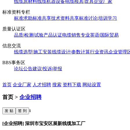
线缆原材料
线缆机器设备
电缆模具|盘具
企业厂家
标准资料专栏
标准求助
标准共享
技术资料共享
标准讨论|培训学习
质量认证区
品质|检测|试验
产品认证
电缆销售
专业英语|国际贸易
信息交流
线缆选型|施工安装
线缆设计|参数计算
行业资讯
企业管理
BBS事务区
论坛公告
建议|投诉|举报
首页
企业厂家
人才招聘
搜索
资料下载
网站设置
首页 >
企业招聘
发 贴
签 到
1
[企业招聘] 深圳市宝安区展新线缆加工厂