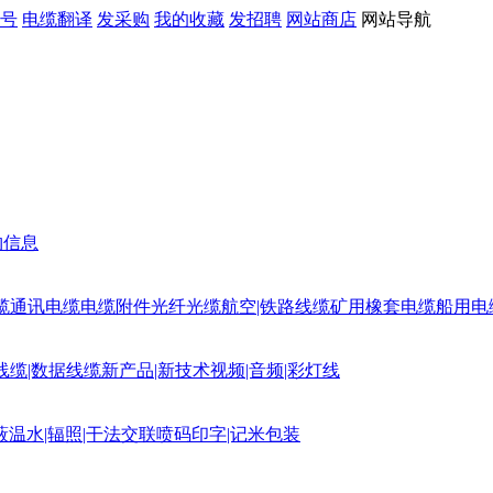
号
电缆翻译
发采购
我的收藏
发招聘
网站商店
网站导航
购信息
缆
通讯电缆
电缆附件
光纤光缆
航空|铁路线缆
矿用橡套电缆
船用电
线缆|数据线缆
新产品|新技术
视频|音频|彩灯线
蔽
温水|辐照|干法交联
喷码印字|记米包装