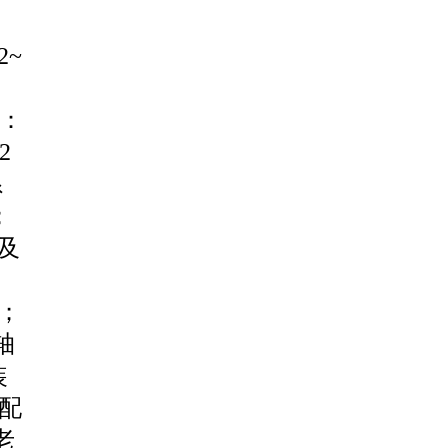
~
米：
2
系
；
线及
米；
轴
装
分配
老