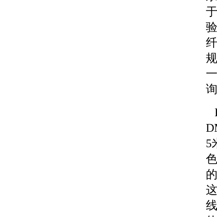
验
一
H
D
5
色
的