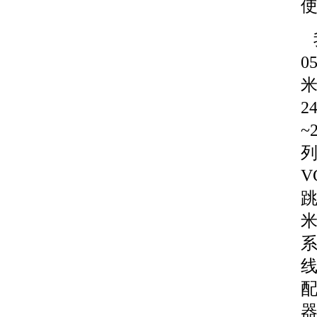
我
0
米
2
~
列
V
跳
米
系
线
配