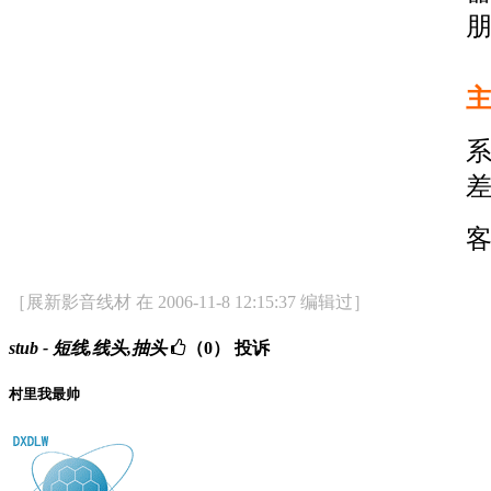
朋
系
客
［展新影音线材 在 2006-11-8 12:15:37 编辑过］
stub - 短线,线头,抽头
（0）
投诉
村里我最帅