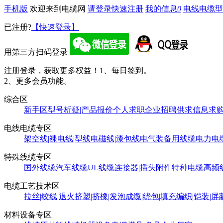
手机版
欢迎来到电缆网
请登录
快速注册
我的信息
0
电线电缆型
已注册?
【快速登录】
用第三方扫码登录
注册登录，获取更多权益！
1、每日签到。
2、更多会员功能。
综合区
新手区
型号析疑|产品报价
个人求职
企业招聘
供求信息
求
电线电缆专区
架空线|裸电线|型线
电磁线|漆包线
电气装备用线缆
电力电
特殊线缆专区
国外线缆
汽车线缆
UL线缆
连接器|插头附件
特种电缆
高频
电缆工艺技术区
拉丝|绞线|退火
挤塑|挤橡|发泡
成缆|绕包|填充
编织|铠装|屏
材料设备专区