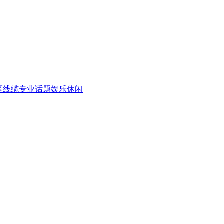
区
线缆专业话题
娱乐休闲