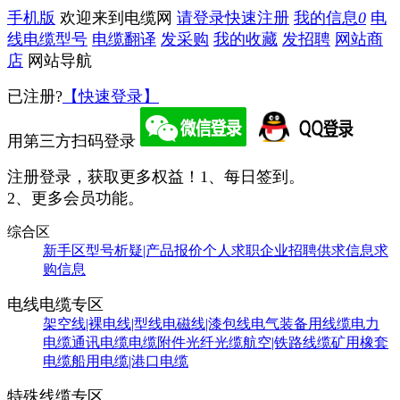
手机版
欢迎来到电缆网
请登录
快速注册
我的信息
0
电
线电缆型号
电缆翻译
发采购
我的收藏
发招聘
网站商
店
网站导航
已注册?
【快速登录】
用第三方扫码登录
注册登录，获取更多权益！
1、每日签到。
2、更多会员功能。
综合区
新手区
型号析疑|产品报价
个人求职
企业招聘
供求信息
求
购信息
电线电缆专区
架空线|裸电线|型线
电磁线|漆包线
电气装备用线缆
电力
电缆
通讯电缆
电缆附件
光纤光缆
航空|铁路线缆
矿用橡套
电缆
船用电缆|港口电缆
特殊线缆专区