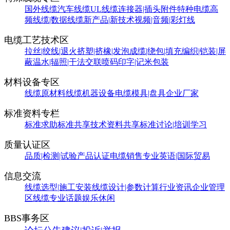
国外线缆
汽车线缆
UL线缆
连接器|插头附件
特种电缆
高
频线缆|数据线缆
新产品|新技术
视频|音频|彩灯线
电缆工艺技术区
拉丝|绞线|退火
挤塑|挤橡|发泡
成缆|绕包|填充
编织|铠装|屏
蔽
温水|辐照|干法交联
喷码印字|记米包装
材料设备专区
线缆原材料
线缆机器设备
电缆模具|盘具
企业厂家
标准资料专栏
标准求助
标准共享
技术资料共享
标准讨论|培训学习
质量认证区
品质|检测|试验
产品认证
电缆销售
专业英语|国际贸易
信息交流
线缆选型|施工安装
线缆设计|参数计算
行业资讯
企业管理
区
线缆专业话题
娱乐休闲
BBS事务区