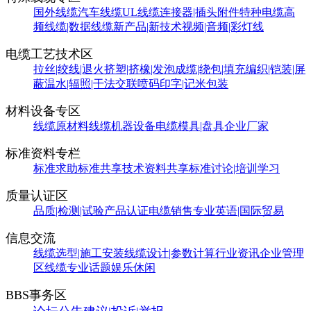
国外线缆
汽车线缆
UL线缆
连接器|插头附件
特种电缆
高
频线缆|数据线缆
新产品|新技术
视频|音频|彩灯线
电缆工艺技术区
拉丝|绞线|退火
挤塑|挤橡|发泡
成缆|绕包|填充
编织|铠装|屏
蔽
温水|辐照|干法交联
喷码印字|记米包装
材料设备专区
线缆原材料
线缆机器设备
电缆模具|盘具
企业厂家
标准资料专栏
标准求助
标准共享
技术资料共享
标准讨论|培训学习
质量认证区
品质|检测|试验
产品认证
电缆销售
专业英语|国际贸易
信息交流
线缆选型|施工安装
线缆设计|参数计算
行业资讯
企业管理
区
线缆专业话题
娱乐休闲
BBS事务区