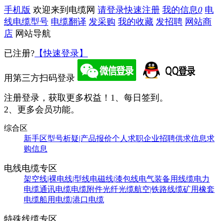
手机版
欢迎来到电缆网
请登录
快速注册
我的信息
0
电
线电缆型号
电缆翻译
发采购
我的收藏
发招聘
网站商
店
网站导航
已注册?
【快速登录】
用第三方扫码登录
注册登录，获取更多权益！
1、每日签到。
2、更多会员功能。
综合区
新手区
型号析疑|产品报价
个人求职
企业招聘
供求信息
求
购信息
电线电缆专区
架空线|裸电线|型线
电磁线|漆包线
电气装备用线缆
电力
电缆
通讯电缆
电缆附件
光纤光缆
航空|铁路线缆
矿用橡套
电缆
船用电缆|港口电缆
特殊线缆专区