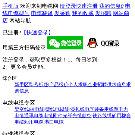
手机版
欢迎来到电缆网
请登录
快速注册
我的信息
0
电
线电缆型号
电缆翻译
发采购
我的收藏
发招聘
网站商
店
网站导航
已注册?
【快速登录】
用第三方扫码登录
注册登录，获取更多权益！
1、每日签到。
2、更多会员功能。
综合区
新手区
型号析疑|产品报价
个人求职
企业招聘
供求信息
求
购信息
电线电缆专区
架空线|裸电线|型线
电磁线|漆包线
电气装备用线缆
电力
电缆
通讯电缆
电缆附件
光纤光缆
航空|铁路线缆
矿用橡套
电缆
船用电缆|港口电缆
特殊线缆专区