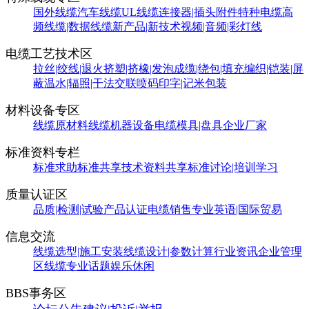
国外线缆
汽车线缆
UL线缆
连接器|插头附件
特种电缆
高
频线缆|数据线缆
新产品|新技术
视频|音频|彩灯线
电缆工艺技术区
拉丝|绞线|退火
挤塑|挤橡|发泡
成缆|绕包|填充
编织|铠装|屏
蔽
温水|辐照|干法交联
喷码印字|记米包装
材料设备专区
线缆原材料
线缆机器设备
电缆模具|盘具
企业厂家
标准资料专栏
标准求助
标准共享
技术资料共享
标准讨论|培训学习
质量认证区
品质|检测|试验
产品认证
电缆销售
专业英语|国际贸易
信息交流
线缆选型|施工安装
线缆设计|参数计算
行业资讯
企业管理
区
线缆专业话题
娱乐休闲
BBS事务区