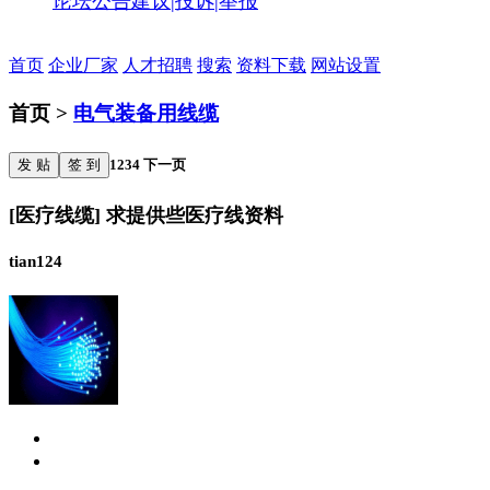
论坛公告
建议|投诉|举报
首页
企业厂家
人才招聘
搜索
资料下载
网站设置
首页 >
电气装备用线缆
发 贴
签 到
1
2
3
4
下一页
[医疗线缆] 求提供些医疗线资料
tian124