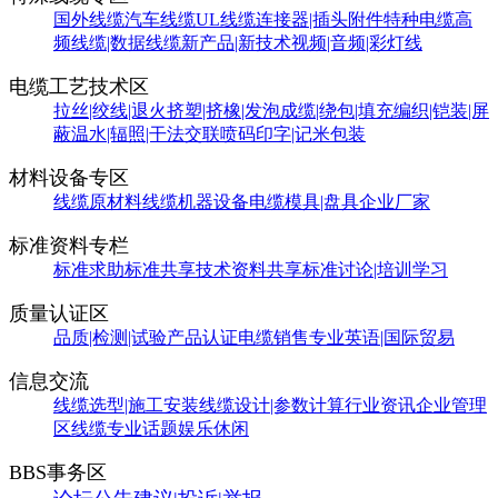
国外线缆
汽车线缆
UL线缆
连接器|插头附件
特种电缆
高
频线缆|数据线缆
新产品|新技术
视频|音频|彩灯线
电缆工艺技术区
拉丝|绞线|退火
挤塑|挤橡|发泡
成缆|绕包|填充
编织|铠装|屏
蔽
温水|辐照|干法交联
喷码印字|记米包装
材料设备专区
线缆原材料
线缆机器设备
电缆模具|盘具
企业厂家
标准资料专栏
标准求助
标准共享
技术资料共享
标准讨论|培训学习
质量认证区
品质|检测|试验
产品认证
电缆销售
专业英语|国际贸易
信息交流
线缆选型|施工安装
线缆设计|参数计算
行业资讯
企业管理
区
线缆专业话题
娱乐休闲
BBS事务区