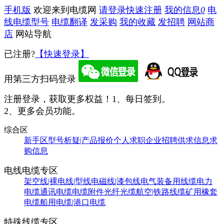
手机版
欢迎来到电缆网
请登录
快速注册
我的信息
0
电
线电缆型号
电缆翻译
发采购
我的收藏
发招聘
网站商
店
网站导航
已注册?
【快速登录】
用第三方扫码登录
注册登录，获取更多权益！
1、每日签到。
2、更多会员功能。
综合区
新手区
型号析疑|产品报价
个人求职
企业招聘
供求信息
求
购信息
电线电缆专区
架空线|裸电线|型线
电磁线|漆包线
电气装备用线缆
电力
电缆
通讯电缆
电缆附件
光纤光缆
航空|铁路线缆
矿用橡套
电缆
船用电缆|港口电缆
特殊线缆专区