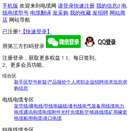
手机版
欢迎来到电缆网
请登录
快速注册
我的信息
0
电
线电缆型号
电缆翻译
发采购
我的收藏
发招聘
网站商
店
网站导航
已注册?
【快速登录】
用第三方扫码登录
注册登录，获取更多权益！
1、每日签到。
2、更多会员功能。
综合区
新手区
型号析疑|产品报价
个人求职
企业招聘
供求信息
求
购信息
电线电缆专区
架空线|裸电线|型线
电磁线|漆包线
电气装备用线缆
电力
电缆
通讯电缆
电缆附件
光纤光缆
航空|铁路线缆
矿用橡套
电缆
船用电缆|港口电缆
特殊线缆专区