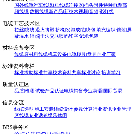
国外线缆
汽车线缆
UL线缆
连接器|插头附件
特种电缆
高
频线缆|数据线缆
新产品|新技术
视频|音频|彩灯线
电缆工艺技术区
拉丝|绞线|退火
挤塑|挤橡|发泡
成缆|绕包|填充
编织|铠装|屏
蔽
温水|辐照|干法交联
喷码印字|记米包装
材料设备专区
线缆原材料
线缆机器设备
电缆模具|盘具
企业厂家
标准资料专栏
标准求助
标准共享
技术资料共享
标准讨论|培训学习
质量认证区
品质|检测|试验
产品认证
电缆销售
专业英语|国际贸易
信息交流
线缆选型|施工安装
线缆设计|参数计算
行业资讯
企业管理
区
线缆专业话题
娱乐休闲
BBS事务区