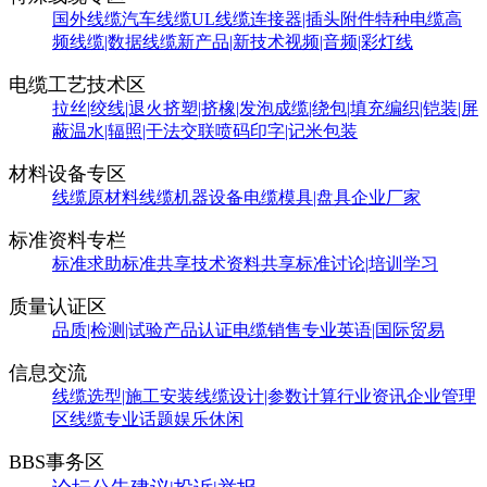
国外线缆
汽车线缆
UL线缆
连接器|插头附件
特种电缆
高
频线缆|数据线缆
新产品|新技术
视频|音频|彩灯线
电缆工艺技术区
拉丝|绞线|退火
挤塑|挤橡|发泡
成缆|绕包|填充
编织|铠装|屏
蔽
温水|辐照|干法交联
喷码印字|记米包装
材料设备专区
线缆原材料
线缆机器设备
电缆模具|盘具
企业厂家
标准资料专栏
标准求助
标准共享
技术资料共享
标准讨论|培训学习
质量认证区
品质|检测|试验
产品认证
电缆销售
专业英语|国际贸易
信息交流
线缆选型|施工安装
线缆设计|参数计算
行业资讯
企业管理
区
线缆专业话题
娱乐休闲
BBS事务区