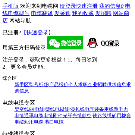
手机版
欢迎来到电缆网
请登录
快速注册
我的信息
0
电
线电缆型号
电缆翻译
发采购
我的收藏
发招聘
网站商
店
网站导航
已注册?
【快速登录】
用第三方扫码登录
注册登录，获取更多权益！
1、每日签到。
2、更多会员功能。
综合区
新手区
型号析疑|产品报价
个人求职
企业招聘
供求信息
求
购信息
电线电缆专区
架空线|裸电线|型线
电磁线|漆包线
电气装备用线缆
电力
电缆
通讯电缆
电缆附件
光纤光缆
航空|铁路线缆
矿用橡套
电缆
船用电缆|港口电缆
特殊线缆专区