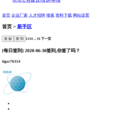
论坛公告
建议|投诉|举报
首页
企业厂家
人才招聘
搜索
资料下载
网站设置
首页 >
新手区
发 贴
签 到
1
2
3
4
...
16
下一页
[每日签到] 2020-06-30签到,你签了吗？
tiger76314