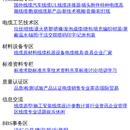
国外线缆
汽车线缆
UL线缆
连接器|插头附件
特种电缆
高
频线缆|数据线缆
新产品|新技术
视频|音频|彩灯线
电缆工艺技术区
拉丝|绞线|退火
挤塑|挤橡|发泡
成缆|绕包|填充
编织|铠装|屏
蔽
温水|辐照|干法交联
喷码印字|记米包装
材料设备专区
线缆原材料
线缆机器设备
电缆模具|盘具
企业厂家
标准资料专栏
标准求助
标准共享
技术资料共享
标准讨论|培训学习
质量认证区
品质|检测|试验
产品认证
电缆销售
专业英语|国际贸易
信息交流
线缆选型|施工安装
线缆设计|参数计算
行业资讯
企业管理
区
线缆专业话题
娱乐休闲
BBS事务区