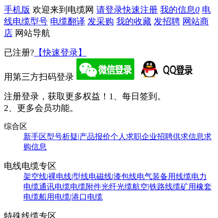
手机版
欢迎来到电缆网
请登录
快速注册
我的信息
0
电
线电缆型号
电缆翻译
发采购
我的收藏
发招聘
网站商
店
网站导航
已注册?
【快速登录】
用第三方扫码登录
注册登录，获取更多权益！
1、每日签到。
2、更多会员功能。
综合区
新手区
型号析疑|产品报价
个人求职
企业招聘
供求信息
求
购信息
电线电缆专区
架空线|裸电线|型线
电磁线|漆包线
电气装备用线缆
电力
电缆
通讯电缆
电缆附件
光纤光缆
航空|铁路线缆
矿用橡套
电缆
船用电缆|港口电缆
特殊线缆专区