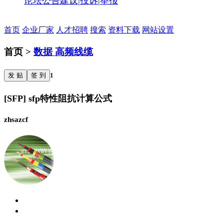
论坛公告
建议|投诉|举报
首页
企业厂家
人才招聘
搜索
资料下载
网站设置
首页 >
数据 高频线缆
发 贴
签 到
1
[SFP] sfp特性阻抗计算公式
zhsazcf