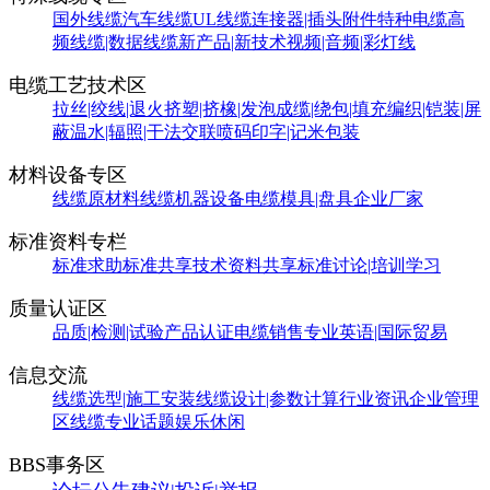
国外线缆
汽车线缆
UL线缆
连接器|插头附件
特种电缆
高
频线缆|数据线缆
新产品|新技术
视频|音频|彩灯线
电缆工艺技术区
拉丝|绞线|退火
挤塑|挤橡|发泡
成缆|绕包|填充
编织|铠装|屏
蔽
温水|辐照|干法交联
喷码印字|记米包装
材料设备专区
线缆原材料
线缆机器设备
电缆模具|盘具
企业厂家
标准资料专栏
标准求助
标准共享
技术资料共享
标准讨论|培训学习
质量认证区
品质|检测|试验
产品认证
电缆销售
专业英语|国际贸易
信息交流
线缆选型|施工安装
线缆设计|参数计算
行业资讯
企业管理
区
线缆专业话题
娱乐休闲
BBS事务区