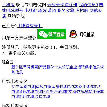
手机版
欢迎来到电缆网
请登录
快速注册
我的信息
0
电
线电缆型号
电缆翻译
发采购
我的收藏
发招聘
网站商
店
网站导航
已注册?
【快速登录】
用第三方扫码登录
注册登录，获取更多权益！
1、每日签到。
2、更多会员功能。
综合区
新手区
型号析疑|产品报价
个人求职
企业招聘
供求信息
求
购信息
电线电缆专区
架空线|裸电线|型线
电磁线|漆包线
电气装备用线缆
电力
电缆
通讯电缆
电缆附件
光纤光缆
航空|铁路线缆
矿用橡套
电缆
船用电缆|港口电缆
特殊线缆专区