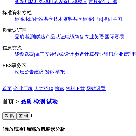
线缆原材料
线缆机器设备
电缆模具|盘具
企业厂家
标准资料专栏
标准求助
标准共享
技术资料共享
标准讨论|培训学习
质量认证区
品质|检测|试验
产品认证
电缆销售
专业英语|国际贸易
信息交流
线缆选型|施工安装
线缆设计|参数计算
行业资讯
企业管理
BBS事务区
论坛公告
建议|投诉|举报
首页
企业厂家
人才招聘
搜索
资料下载
网站设置
首页 >
品质 检测 试验
发 贴
签 到
1
[局放试验] 局部放电波形分析