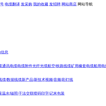
号
电缆翻译
发采购
我的收藏
发招聘
网站商店
网站导航
购信息
缆
通讯电缆
电缆附件
光纤光缆
航空|铁路线缆
矿用橡套电缆
船用电
线缆|数据线缆
新产品|新技术
视频|音频|彩灯线
蔽
温水|辐照|干法交联
喷码印字|记米包装