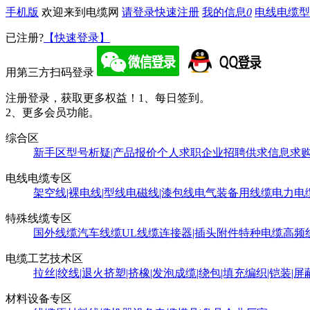
手机版
欢迎来到电缆网
请登录
快速注册
我的信息
0
电线电缆型
已注册?
【快速登录】
用第三方扫码登录
注册登录，获取更多权益！
1、每日签到。
2、更多会员功能。
综合区
新手区
型号析疑|产品报价
个人求职
企业招聘
供求信息
求
电线电缆专区
架空线|裸电线|型线
电磁线|漆包线
电气装备用线缆
电力电
特殊线缆专区
国外线缆
汽车线缆
UL线缆
连接器|插头附件
特种电缆
高频
电缆工艺技术区
拉丝|绞线|退火
挤塑|挤橡|发泡
成缆|绕包|填充
编织|铠装|屏
材料设备专区