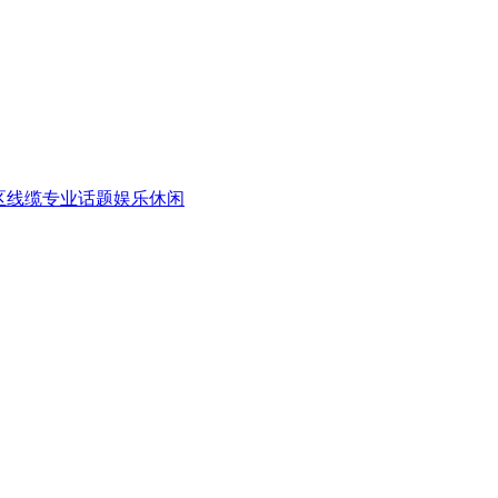
区
线缆专业话题
娱乐休闲