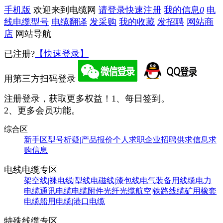
手机版
欢迎来到电缆网
请登录
快速注册
我的信息
0
电
线电缆型号
电缆翻译
发采购
我的收藏
发招聘
网站商
店
网站导航
已注册?
【快速登录】
用第三方扫码登录
注册登录，获取更多权益！
1、每日签到。
2、更多会员功能。
综合区
新手区
型号析疑|产品报价
个人求职
企业招聘
供求信息
求
购信息
电线电缆专区
架空线|裸电线|型线
电磁线|漆包线
电气装备用线缆
电力
电缆
通讯电缆
电缆附件
光纤光缆
航空|铁路线缆
矿用橡套
电缆
船用电缆|港口电缆
特殊线缆专区