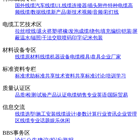
国外线缆
汽车线缆
UL线缆
连接器|插头附件
特种电缆
高
频线缆|数据线缆
新产品|新技术
视频|音频|彩灯线
电缆工艺技术区
拉丝|绞线|退火
挤塑|挤橡|发泡
成缆|绕包|填充
编织|铠装|屏
蔽
温水|辐照|干法交联
喷码印字|记米包装
材料设备专区
线缆原材料
线缆机器设备
电缆模具|盘具
企业厂家
标准资料专栏
标准求助
标准共享
技术资料共享
标准讨论|培训学习
质量认证区
品质|检测|试验
产品认证
电缆销售
专业英语|国际贸易
信息交流
线缆选型|施工安装
线缆设计|参数计算
行业资讯
企业管理
区
线缆专业话题
娱乐休闲
BBS事务区