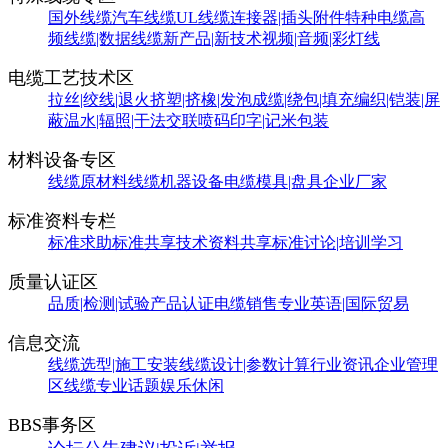
国外线缆
汽车线缆
UL线缆
连接器|插头附件
特种电缆
高
频线缆|数据线缆
新产品|新技术
视频|音频|彩灯线
电缆工艺技术区
拉丝|绞线|退火
挤塑|挤橡|发泡
成缆|绕包|填充
编织|铠装|屏
蔽
温水|辐照|干法交联
喷码印字|记米包装
材料设备专区
线缆原材料
线缆机器设备
电缆模具|盘具
企业厂家
标准资料专栏
标准求助
标准共享
技术资料共享
标准讨论|培训学习
质量认证区
品质|检测|试验
产品认证
电缆销售
专业英语|国际贸易
信息交流
线缆选型|施工安装
线缆设计|参数计算
行业资讯
企业管理
区
线缆专业话题
娱乐休闲
BBS事务区