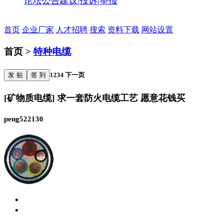
论坛公告
建议|投诉|举报
首页
企业厂家
人才招聘
搜索
资料下载
网站设置
首页 >
特种电缆
发 贴
签 到
1
2
3
4
下一页
[矿物质电缆] 求一套防火电缆工艺 愿意花钱买
peng522130