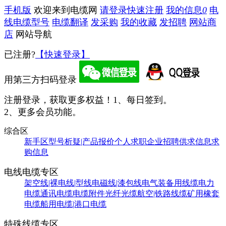
手机版
欢迎来到电缆网
请登录
快速注册
我的信息
0
电
线电缆型号
电缆翻译
发采购
我的收藏
发招聘
网站商
店
网站导航
已注册?
【快速登录】
用第三方扫码登录
注册登录，获取更多权益！
1、每日签到。
2、更多会员功能。
综合区
新手区
型号析疑|产品报价
个人求职
企业招聘
供求信息
求
购信息
电线电缆专区
架空线|裸电线|型线
电磁线|漆包线
电气装备用线缆
电力
电缆
通讯电缆
电缆附件
光纤光缆
航空|铁路线缆
矿用橡套
电缆
船用电缆|港口电缆
特殊线缆专区