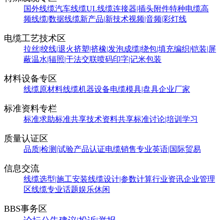
国外线缆
汽车线缆
UL线缆
连接器|插头附件
特种电缆
高
频线缆|数据线缆
新产品|新技术
视频|音频|彩灯线
电缆工艺技术区
拉丝|绞线|退火
挤塑|挤橡|发泡
成缆|绕包|填充
编织|铠装|屏
蔽
温水|辐照|干法交联
喷码印字|记米包装
材料设备专区
线缆原材料
线缆机器设备
电缆模具|盘具
企业厂家
标准资料专栏
标准求助
标准共享
技术资料共享
标准讨论|培训学习
质量认证区
品质|检测|试验
产品认证
电缆销售
专业英语|国际贸易
信息交流
线缆选型|施工安装
线缆设计|参数计算
行业资讯
企业管理
区
线缆专业话题
娱乐休闲
BBS事务区