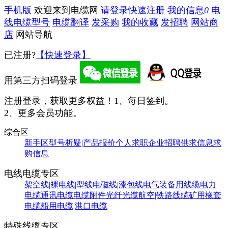
手机版
欢迎来到电缆网
请登录
快速注册
我的信息
0
电
线电缆型号
电缆翻译
发采购
我的收藏
发招聘
网站商
店
网站导航
已注册?
【快速登录】
用第三方扫码登录
注册登录，获取更多权益！
1、每日签到。
2、更多会员功能。
综合区
新手区
型号析疑|产品报价
个人求职
企业招聘
供求信息
求
购信息
电线电缆专区
架空线|裸电线|型线
电磁线|漆包线
电气装备用线缆
电力
电缆
通讯电缆
电缆附件
光纤光缆
航空|铁路线缆
矿用橡套
电缆
船用电缆|港口电缆
特殊线缆专区