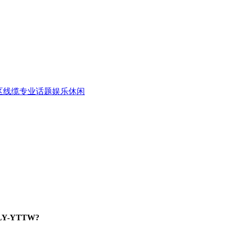
区
线缆专业话题
娱乐休闲
-YTTW?