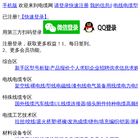
手机版
欢迎来到电缆网
请登录
快速注册
我的信息
0
电线电缆型
已注册?
【快速登录】
用第三方扫码登录
注册登录，获取更多权益！
1、每日签到。
2、更多会员功能。
综合区
新手区
型号析疑|产品报价
个人求职
企业招聘
供求信息
求
电线电缆专区
架空线|裸电线|型线
电磁线|漆包线
电气装备用线缆
电力电
特殊线缆专区
国外线缆
汽车线缆
UL线缆
连接器|插头附件
特种电缆
高频
电缆工艺技术区
拉丝|绞线|退火
挤塑|挤橡|发泡
成缆|绕包|填充
编织|铠装|屏
材料设备专区