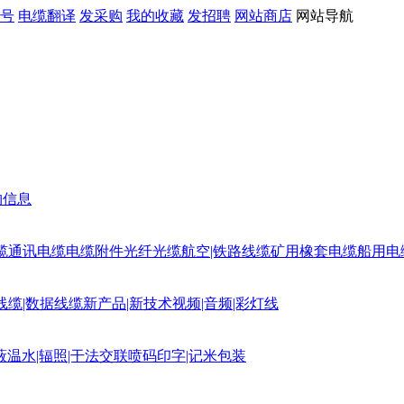
号
电缆翻译
发采购
我的收藏
发招聘
网站商店
网站导航
购信息
缆
通讯电缆
电缆附件
光纤光缆
航空|铁路线缆
矿用橡套电缆
船用电
线缆|数据线缆
新产品|新技术
视频|音频|彩灯线
蔽
温水|辐照|干法交联
喷码印字|记米包装