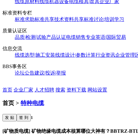
线缆原材料
线缆机器设备
电缆模具|盘具
企业厂家
标准资料专栏
标准求助
标准共享
技术资料共享
标准讨论|培训学习
质量认证区
品质|检测|试验
产品认证
电缆销售
专业英语|国际贸易
信息交流
线缆选型|施工安装
线缆设计|参数计算
行业资讯
企业管理
BBS事务区
论坛公告
建议|投诉|举报
首页
企业厂家
人才招聘
搜索
资料下载
网站设置
首页 >
特种电缆
发 贴
签 到
1
[矿物质电缆] 矿物绝缘电缆成本核算哪位大神有？BBTRZ-BTLY