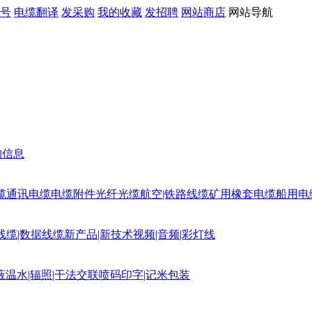
号
电缆翻译
发采购
我的收藏
发招聘
网站商店
网站导航
购信息
缆
通讯电缆
电缆附件
光纤光缆
航空|铁路线缆
矿用橡套电缆
船用电
线缆|数据线缆
新产品|新技术
视频|音频|彩灯线
蔽
温水|辐照|干法交联
喷码印字|记米包装