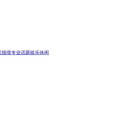
区
线缆专业话题
娱乐休闲