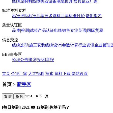
线缆原材料
线缆机器设备
电缆模具|盘具
企业厂家
标准资料专栏
标准求助
标准共享
技术资料共享
标准讨论|培训学习
质量认证区
品质|检测|试验
产品认证
电缆销售
专业英语|国际贸易
信息交流
线缆选型|施工安装
线缆设计|参数计算
行业资讯
企业管理
BBS事务区
论坛公告
建议|投诉|举报
首页
企业厂家
人才招聘
搜索
资料下载
网站设置
首页 >
新手区
发 贴
签 到
1
2
3
4
...
6
下一页
[每日签到] 2021-09-12签到,你签了吗？