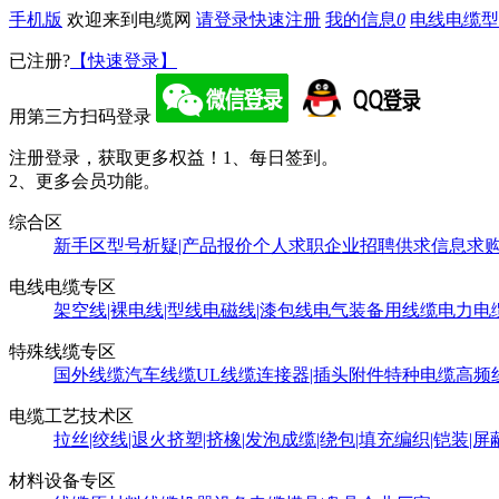
手机版
欢迎来到电缆网
请登录
快速注册
我的信息
0
电线电缆型
已注册?
【快速登录】
用第三方扫码登录
注册登录，获取更多权益！
1、每日签到。
2、更多会员功能。
综合区
新手区
型号析疑|产品报价
个人求职
企业招聘
供求信息
求
电线电缆专区
架空线|裸电线|型线
电磁线|漆包线
电气装备用线缆
电力电
特殊线缆专区
国外线缆
汽车线缆
UL线缆
连接器|插头附件
特种电缆
高频
电缆工艺技术区
拉丝|绞线|退火
挤塑|挤橡|发泡
成缆|绕包|填充
编织|铠装|屏
材料设备专区