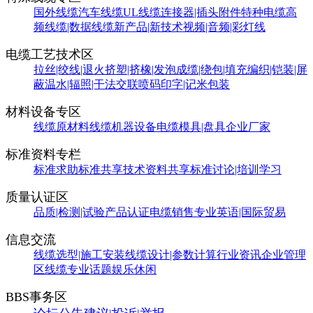
国外线缆
汽车线缆
UL线缆
连接器|插头附件
特种电缆
高
频线缆|数据线缆
新产品|新技术
视频|音频|彩灯线
电缆工艺技术区
拉丝|绞线|退火
挤塑|挤橡|发泡
成缆|绕包|填充
编织|铠装|屏
蔽
温水|辐照|干法交联
喷码印字|记米包装
材料设备专区
线缆原材料
线缆机器设备
电缆模具|盘具
企业厂家
标准资料专栏
标准求助
标准共享
技术资料共享
标准讨论|培训学习
质量认证区
品质|检测|试验
产品认证
电缆销售
专业英语|国际贸易
信息交流
线缆选型|施工安装
线缆设计|参数计算
行业资讯
企业管理
区
线缆专业话题
娱乐休闲
BBS事务区