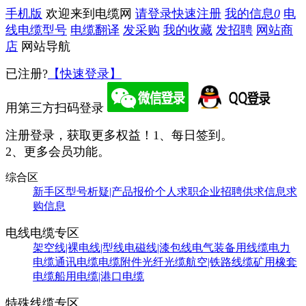
手机版
欢迎来到电缆网
请登录
快速注册
我的信息
0
电
线电缆型号
电缆翻译
发采购
我的收藏
发招聘
网站商
店
网站导航
已注册?
【快速登录】
用第三方扫码登录
注册登录，获取更多权益！
1、每日签到。
2、更多会员功能。
综合区
新手区
型号析疑|产品报价
个人求职
企业招聘
供求信息
求
购信息
电线电缆专区
架空线|裸电线|型线
电磁线|漆包线
电气装备用线缆
电力
电缆
通讯电缆
电缆附件
光纤光缆
航空|铁路线缆
矿用橡套
电缆
船用电缆|港口电缆
特殊线缆专区