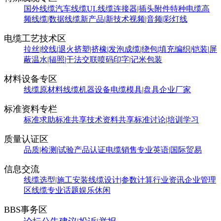
国外线缆
汽车线缆
UL线缆
连接器|插头附件
特种电缆
高
频线缆|数据线缆
新产品|新技术
视频|音频|彩灯线
电缆工艺技术区
拉丝|绞线|退火
挤塑|挤橡|发泡
成缆|绕包|填充
编织|铠装|屏
蔽
温水|辐照|干法交联
喷码印字|记米包装
材料设备专区
线缆原材料
线缆机器设备
电缆模具|盘具
企业厂家
标准资料专栏
标准求助
标准共享
技术资料共享
标准讨论|培训学习
质量认证区
品质|检测|试验
产品认证
电缆销售
专业英语|国际贸易
信息交流
线缆选型|施工安装
线缆设计|参数计算
行业资讯
企业管理
区
线缆专业话题
娱乐休闲
BBS事务区