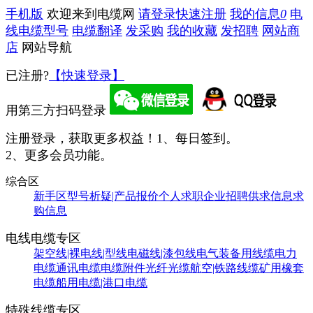
手机版
欢迎来到电缆网
请登录
快速注册
我的信息
0
电
线电缆型号
电缆翻译
发采购
我的收藏
发招聘
网站商
店
网站导航
已注册?
【快速登录】
用第三方扫码登录
注册登录，获取更多权益！
1、每日签到。
2、更多会员功能。
综合区
新手区
型号析疑|产品报价
个人求职
企业招聘
供求信息
求
购信息
电线电缆专区
架空线|裸电线|型线
电磁线|漆包线
电气装备用线缆
电力
电缆
通讯电缆
电缆附件
光纤光缆
航空|铁路线缆
矿用橡套
电缆
船用电缆|港口电缆
特殊线缆专区