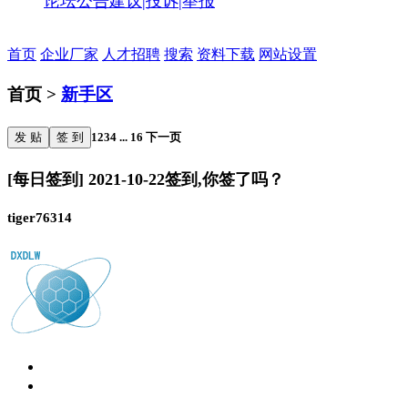
论坛公告
建议|投诉|举报
首页
企业厂家
人才招聘
搜索
资料下载
网站设置
首页 >
新手区
发 贴
签 到
1
2
3
4
...
16
下一页
[每日签到] 2021-10-22签到,你签了吗？
tiger76314