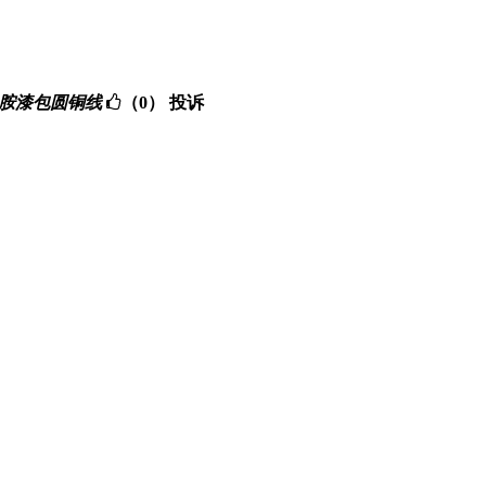
酯-酰胺-亚胺漆包圆铜线
（0）
投诉