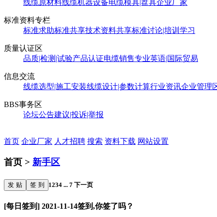
线缆原材料
线缆机器设备
电缆模具|盘具
企业厂家
标准资料专栏
标准求助
标准共享
技术资料共享
标准讨论|培训学习
质量认证区
品质|检测|试验
产品认证
电缆销售
专业英语|国际贸易
信息交流
线缆选型|施工安装
线缆设计|参数计算
行业资讯
企业管理
BBS事务区
论坛公告
建议|投诉|举报
首页
企业厂家
人才招聘
搜索
资料下载
网站设置
首页 >
新手区
发 贴
签 到
1
2
3
4
...
7
下一页
[每日签到] 2021-11-14签到,你签了吗？