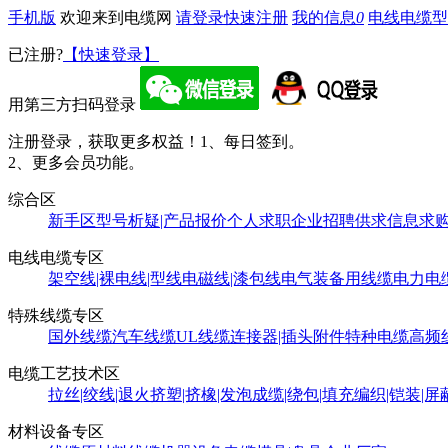
手机版
欢迎来到电缆网
请登录
快速注册
我的信息
0
电线电缆型
已注册?
【快速登录】
用第三方扫码登录
注册登录，获取更多权益！
1、每日签到。
2、更多会员功能。
综合区
新手区
型号析疑|产品报价
个人求职
企业招聘
供求信息
求
电线电缆专区
架空线|裸电线|型线
电磁线|漆包线
电气装备用线缆
电力电
特殊线缆专区
国外线缆
汽车线缆
UL线缆
连接器|插头附件
特种电缆
高频
电缆工艺技术区
拉丝|绞线|退火
挤塑|挤橡|发泡
成缆|绕包|填充
编织|铠装|屏
材料设备专区