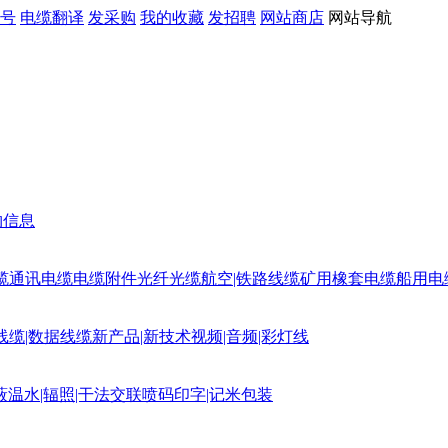
号
电缆翻译
发采购
我的收藏
发招聘
网站商店
网站导航
购信息
缆
通讯电缆
电缆附件
光纤光缆
航空|铁路线缆
矿用橡套电缆
船用电
线缆|数据线缆
新产品|新技术
视频|音频|彩灯线
蔽
温水|辐照|干法交联
喷码印字|记米包装