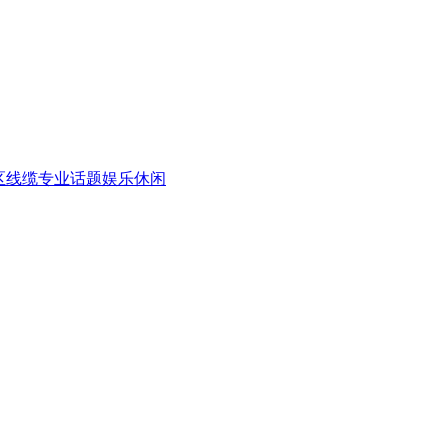
区
线缆专业话题
娱乐休闲