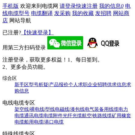
手机版
欢迎来到电缆网
请登录
快速注册
我的信息
0
电
线电缆型号
电缆翻译
发采购
我的收藏
发招聘
网站商
店
网站导航
已注册?
【快速登录】
用第三方扫码登录
注册登录，获取更多权益！
1、每日签到。
2、更多会员功能。
综合区
新手区
型号析疑|产品报价
个人求职
企业招聘
供求信息
求
购信息
电线电缆专区
架空线|裸电线|型线
电磁线|漆包线
电气装备用线缆
电力
电缆
通讯电缆
电缆附件
光纤光缆
航空|铁路线缆
矿用橡套
电缆
船用电缆|港口电缆
特殊线缆专区