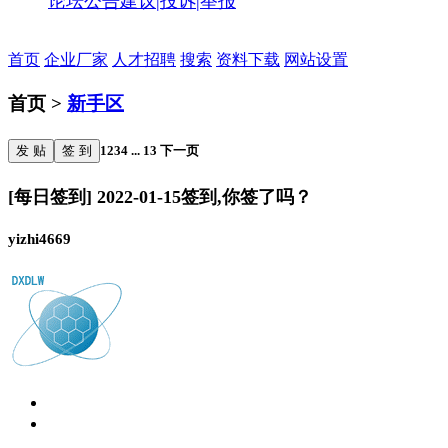
论坛公告
建议|投诉|举报
首页
企业厂家
人才招聘
搜索
资料下载
网站设置
首页 >
新手区
发 贴
签 到
1
2
3
4
...
13
下一页
[每日签到] 2022-01-15签到,你签了吗？
yizhi4669