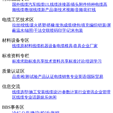
国外线缆
汽车线缆
UL线缆
连接器|插头附件
特种电缆
高
频线缆|数据线缆
新产品|新技术
视频|音频|彩灯线
电缆工艺技术区
拉丝|绞线|退火
挤塑|挤橡|发泡
成缆|绕包|填充
编织|铠装|屏
蔽
温水|辐照|干法交联
喷码印字|记米包装
材料设备专区
线缆原材料
线缆机器设备
电缆模具|盘具
企业厂家
标准资料专栏
标准求助
标准共享
技术资料共享
标准讨论|培训学习
质量认证区
品质|检测|试验
产品认证
电缆销售
专业英语|国际贸易
信息交流
线缆选型|施工安装
线缆设计|参数计算
行业资讯
企业管理
区
线缆专业话题
娱乐休闲
BBS事务区