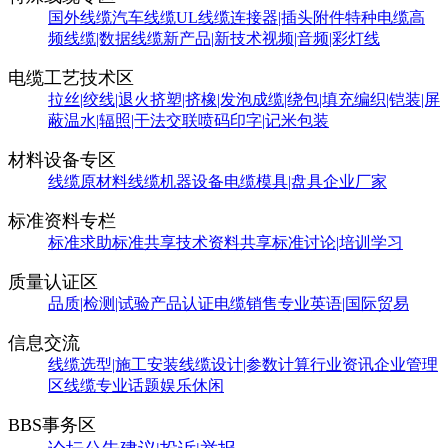
国外线缆
汽车线缆
UL线缆
连接器|插头附件
特种电缆
高
频线缆|数据线缆
新产品|新技术
视频|音频|彩灯线
电缆工艺技术区
拉丝|绞线|退火
挤塑|挤橡|发泡
成缆|绕包|填充
编织|铠装|屏
蔽
温水|辐照|干法交联
喷码印字|记米包装
材料设备专区
线缆原材料
线缆机器设备
电缆模具|盘具
企业厂家
标准资料专栏
标准求助
标准共享
技术资料共享
标准讨论|培训学习
质量认证区
品质|检测|试验
产品认证
电缆销售
专业英语|国际贸易
信息交流
线缆选型|施工安装
线缆设计|参数计算
行业资讯
企业管理
区
线缆专业话题
娱乐休闲
BBS事务区