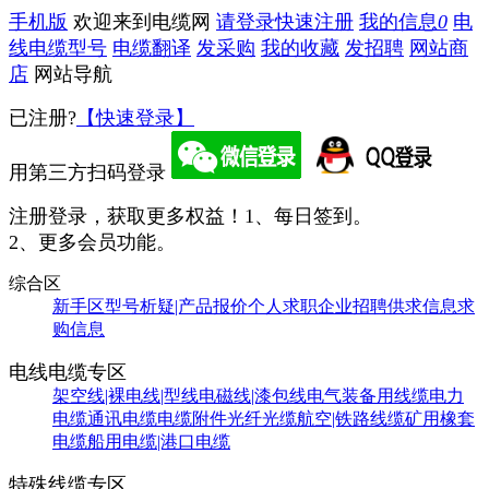
手机版
欢迎来到电缆网
请登录
快速注册
我的信息
0
电
线电缆型号
电缆翻译
发采购
我的收藏
发招聘
网站商
店
网站导航
已注册?
【快速登录】
用第三方扫码登录
注册登录，获取更多权益！
1、每日签到。
2、更多会员功能。
综合区
新手区
型号析疑|产品报价
个人求职
企业招聘
供求信息
求
购信息
电线电缆专区
架空线|裸电线|型线
电磁线|漆包线
电气装备用线缆
电力
电缆
通讯电缆
电缆附件
光纤光缆
航空|铁路线缆
矿用橡套
电缆
船用电缆|港口电缆
特殊线缆专区