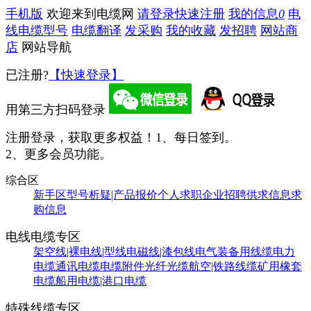
手机版
欢迎来到电缆网
请登录
快速注册
我的信息
0
电
线电缆型号
电缆翻译
发采购
我的收藏
发招聘
网站商
店
网站导航
已注册?
【快速登录】
用第三方扫码登录
注册登录，获取更多权益！
1、每日签到。
2、更多会员功能。
综合区
新手区
型号析疑|产品报价
个人求职
企业招聘
供求信息
求
购信息
电线电缆专区
架空线|裸电线|型线
电磁线|漆包线
电气装备用线缆
电力
电缆
通讯电缆
电缆附件
光纤光缆
航空|铁路线缆
矿用橡套
电缆
船用电缆|港口电缆
特殊线缆专区