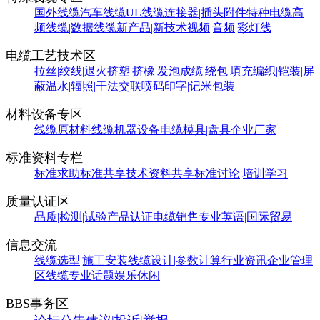
国外线缆
汽车线缆
UL线缆
连接器|插头附件
特种电缆
高
频线缆|数据线缆
新产品|新技术
视频|音频|彩灯线
电缆工艺技术区
拉丝|绞线|退火
挤塑|挤橡|发泡
成缆|绕包|填充
编织|铠装|屏
蔽
温水|辐照|干法交联
喷码印字|记米包装
材料设备专区
线缆原材料
线缆机器设备
电缆模具|盘具
企业厂家
标准资料专栏
标准求助
标准共享
技术资料共享
标准讨论|培训学习
质量认证区
品质|检测|试验
产品认证
电缆销售
专业英语|国际贸易
信息交流
线缆选型|施工安装
线缆设计|参数计算
行业资讯
企业管理
区
线缆专业话题
娱乐休闲
BBS事务区