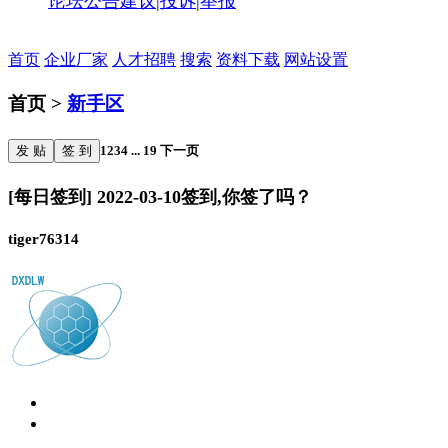
论坛公告
建议|投诉|举报
首页
企业厂家
人才招聘
搜索
资料下载
网站设置
首页 >
新手区
发 贴
签 到
1
2
3
4
...
19
下一页
[每日签到] 2022-03-10签到,你签了吗？
tiger76314