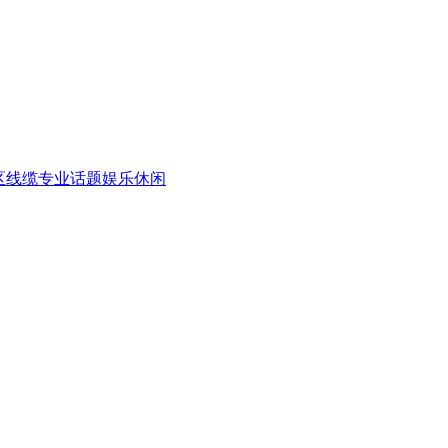
区
线缆专业话题
娱乐休闲