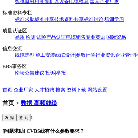
线缆原材料
线缆机器设备
电缆模具|盘具
企业厂家
标准资料专栏
标准求助
标准共享
技术资料共享
标准讨论|培训学习
质量认证区
品质|检测|试验
产品认证
电缆销售
专业英语|国际贸易
信息交流
线缆选型|施工安装
线缆设计|参数计算
行业资讯
企业管理
BBS事务区
论坛公告
建议|投诉|举报
首页
企业厂家
人才招聘
搜索
资料下载
网站设置
首页 >
数据 高频线缆
发 贴
签 到
1
[问题求助] CVBS线有什么参数要求？