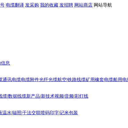
号
电缆翻译
发采购
我的收藏
发招聘
网站商店
网站导航
购信息
缆
通讯电缆
电缆附件
光纤光缆
航空|铁路线缆
矿用橡套电缆
船用电
线缆|数据线缆
新产品|新技术
视频|音频|彩灯线
蔽
温水|辐照|干法交联
喷码印字|记米包装