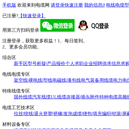
手机版
欢迎来到电缆网
请登录
快速注册
我的信息
0
电线电缆型
已注册?
【快速登录】
用第三方扫码登录
注册登录，获取更多权益！
1、每日签到。
2、更多会员功能。
综合区
新手区
型号析疑|产品报价
个人求职
企业招聘
供求信息
求
电线电缆专区
架空线|裸电线|型线
电磁线|漆包线
电气装备用线缆
电力电
特殊线缆专区
国外线缆
汽车线缆
UL线缆
连接器|插头附件
特种电缆
高频
电缆工艺技术区
拉丝|绞线|退火
挤塑|挤橡|发泡
成缆|绕包|填充
编织|铠装|屏
材料设备专区