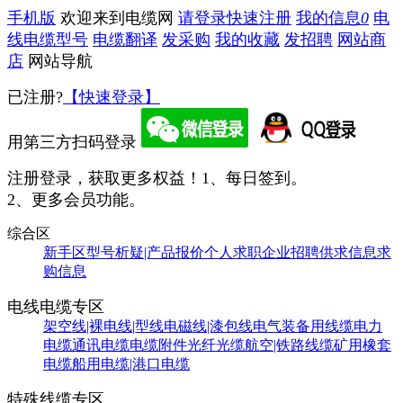
手机版
欢迎来到电缆网
请登录
快速注册
我的信息
0
电
线电缆型号
电缆翻译
发采购
我的收藏
发招聘
网站商
店
网站导航
已注册?
【快速登录】
用第三方扫码登录
注册登录，获取更多权益！
1、每日签到。
2、更多会员功能。
综合区
新手区
型号析疑|产品报价
个人求职
企业招聘
供求信息
求
购信息
电线电缆专区
架空线|裸电线|型线
电磁线|漆包线
电气装备用线缆
电力
电缆
通讯电缆
电缆附件
光纤光缆
航空|铁路线缆
矿用橡套
电缆
船用电缆|港口电缆
特殊线缆专区