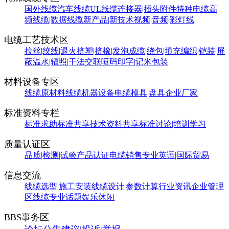
国外线缆
汽车线缆
UL线缆
连接器|插头附件
特种电缆
高
频线缆|数据线缆
新产品|新技术
视频|音频|彩灯线
电缆工艺技术区
拉丝|绞线|退火
挤塑|挤橡|发泡
成缆|绕包|填充
编织|铠装|屏
蔽
温水|辐照|干法交联
喷码印字|记米包装
材料设备专区
线缆原材料
线缆机器设备
电缆模具|盘具
企业厂家
标准资料专栏
标准求助
标准共享
技术资料共享
标准讨论|培训学习
质量认证区
品质|检测|试验
产品认证
电缆销售
专业英语|国际贸易
信息交流
线缆选型|施工安装
线缆设计|参数计算
行业资讯
企业管理
区
线缆专业话题
娱乐休闲
BBS事务区