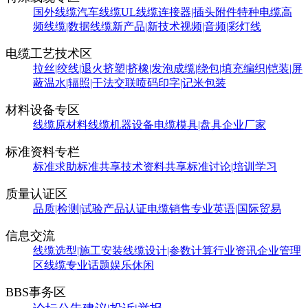
国外线缆
汽车线缆
UL线缆
连接器|插头附件
特种电缆
高
频线缆|数据线缆
新产品|新技术
视频|音频|彩灯线
电缆工艺技术区
拉丝|绞线|退火
挤塑|挤橡|发泡
成缆|绕包|填充
编织|铠装|屏
蔽
温水|辐照|干法交联
喷码印字|记米包装
材料设备专区
线缆原材料
线缆机器设备
电缆模具|盘具
企业厂家
标准资料专栏
标准求助
标准共享
技术资料共享
标准讨论|培训学习
质量认证区
品质|检测|试验
产品认证
电缆销售
专业英语|国际贸易
信息交流
线缆选型|施工安装
线缆设计|参数计算
行业资讯
企业管理
区
线缆专业话题
娱乐休闲
BBS事务区