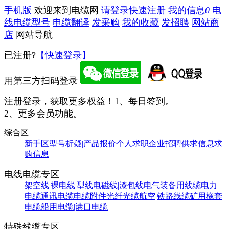
手机版
欢迎来到电缆网
请登录
快速注册
我的信息
0
电
线电缆型号
电缆翻译
发采购
我的收藏
发招聘
网站商
店
网站导航
已注册?
【快速登录】
用第三方扫码登录
注册登录，获取更多权益！
1、每日签到。
2、更多会员功能。
综合区
新手区
型号析疑|产品报价
个人求职
企业招聘
供求信息
求
购信息
电线电缆专区
架空线|裸电线|型线
电磁线|漆包线
电气装备用线缆
电力
电缆
通讯电缆
电缆附件
光纤光缆
航空|铁路线缆
矿用橡套
电缆
船用电缆|港口电缆
特殊线缆专区